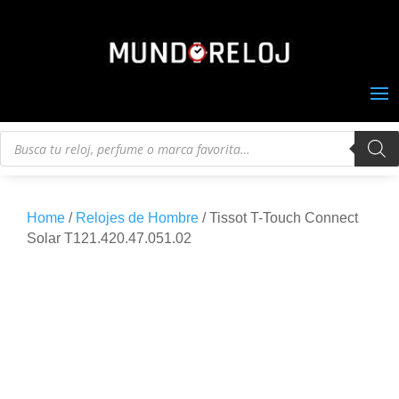
Búsqueda
de
productos
Home
/
Relojes de Hombre
/ Tissot T-Touch Connect
Solar T121.420.47.051.02