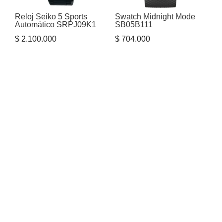
Reloj Seiko 5 Sports
Swatch Midnight Mode
Automático SRPJ09K1
SB05B111
$
2.100.000
$
704.000
SERVICIO Y CONTACTO
L-S, 8:30am-7:00pm
Contactar Soporte
Cra 43 #75b -187 local 1 Barranquilla,