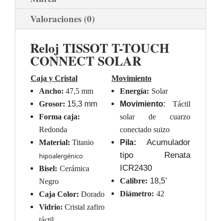
Valoraciones (0)
Reloj TISSOT T-TOUCH
CONNECT SOLAR
Caja y Cristal
Movimiento
Ancho:
4
7,5
mm
Energía:
Solar
Grosor:
1
5,3
mm
Movimiento
:
Táctil
Forma caja:
solar de cuarzo
Redonda
conectado suizo
Acumulador
Material:
Titanio
Pila:
tipo Renata
hipoalergénico
ICR2430
Bisel:
Cerámica
Calibre:
18,5’
Negro
Diámetro:
42
Caja Color:
Dorado
Vidrio:
Cristal zafiro
táctil.