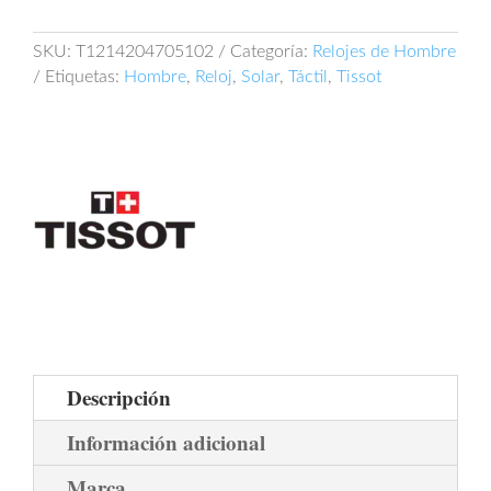
Connect
Solar
T121.420.47.051.02
SKU:
T1214204705102
Categoría:
Relojes de Hombre
cantidad
Etiquetas:
Hombre
,
Reloj
,
Solar
,
Táctil
,
Tissot
Descripción
Información adicional
Marca