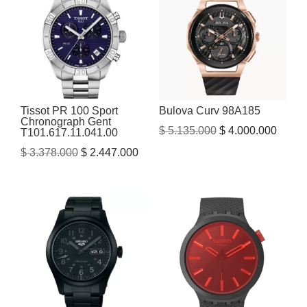
$ 1.515.000.
$ 1.20
Tissot PR 100 Sport
Bulova Curv 98A185
Chronograph Gent
El
El
$
5.135.000
$
4.000.000
T101.617.11.041.00
precio
precio
El
El
$
3.378.000
$
2.447.000
original
actual
precio
precio
era:
es:
original
actual
$ 5.135.000.
$ 4.00
era:
es:
$ 3.378.000.
$ 2.447.000.