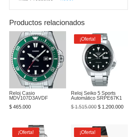
Productos relacionados
¡Oferta!
Reloj Casio
Reloj Seiko 5 Sports
MDV107D3AVDF
Automático SRPE67K1
El
El
$
465.000
$
1.515.000
$
1.200.000
precio
precio
original
actual
era:
es:
¡Oferta!
¡Oferta!