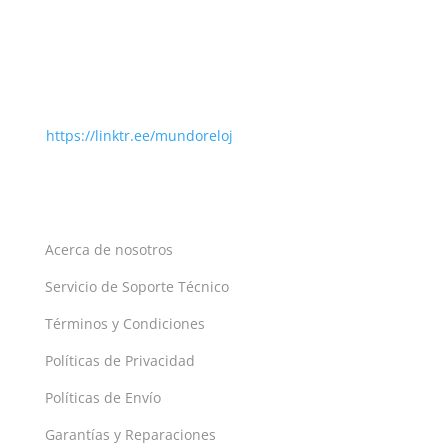
Colombia
comprasmundoreloj@gmail.com
info@mundoreloj.com.co
+57 (316) 941 – 0824
https://linktr.ee/mundoreloj
EXPERIENCIA
Acerca de nosotros
Servicio de Soporte Técnico
Términos y Condiciones
Políticas de Privacidad
Políticas de Envío
Garantías y Reparaciones