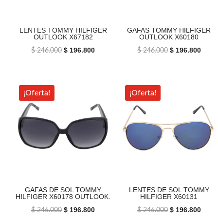
LENTES TOMMY HILFIGER
GAFAS TOMMY HILFIGER
OUTLOOK X67182
OUTLOOK X60180
El
$
196.800
El
El
$
196.800
El
$
246.000
$
246.000
precio
precio
precio
preci
original
actual
original
actua
era:
es:
era:
es:
¡Oferta!
¡Oferta!
$ 246.000.
$ 196.800.
$ 246.000.
$ 196
GAFAS DE SOL TOMMY
LENTES DE SOL TOMMY
HILFIGER X60178 OUTLOOK.
HILFIGER X60131
El
$
196.800
El
El
$
196.800
El
$
246.000
$
246.000