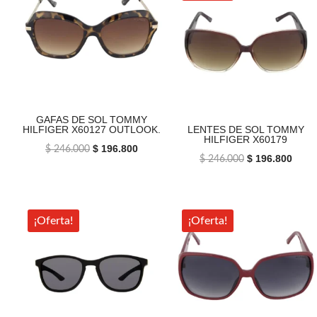
GAFAS DE SOL TOMMY
HILFIGER X60127 OUTLOOK.
LENTES DE SOL TOMMY
HILFIGER X60179
El
$
196.800
El
$
246.000
El
$
196.800
El
$
246.000
precio
precio
precio
preci
original
actual
original
actua
era:
es:
era:
es:
¡Oferta!
¡Oferta!
$ 246.000.
$ 196.800.
$ 246.000.
$ 196