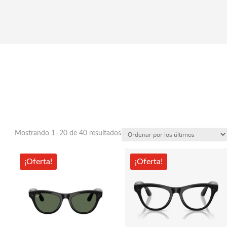
Ordenado
Mostrando 1–20 de 40 resultados
por
los
¡Oferta!
¡Oferta!
últimos