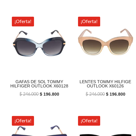
precio
precio
precio
preci
original
actual
original
actua
era:
es:
era:
es:
¡Oferta!
¡Oferta!
$ 246.000.
$ 196.800.
$ 246.000.
$ 196
GAFAS DE SOL TOMMY
LENTES TOMMY HILFIGE
HILFIGER OUTLOOK X60128
OUTLOOK X60126
El
$
196.800
El
El
$
196.800
El
$
246.000
$
246.000
precio
precio
precio
preci
original
actual
original
actua
era:
es:
era:
es:
¡Oferta!
¡Oferta!
$ 246.000.
$ 196.800.
$ 246.000.
$ 196