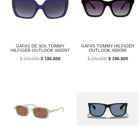
GAFAS DE SOL TOMMY
GAFAS TOMMY HILFIGER
HILFIGER OUTLOOK X60097
OUTLOOK X60098
El
$
196.800
El
El
$
196.800
El
$
246.000
$
246.000
precio
precio
precio
preci
original
actual
original
actua
era:
es:
era:
es:
$ 246.000.
$ 196.800.
$ 246.000.
$ 196