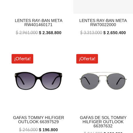
LENTES RAY‑BAN META
LENTES RAY‑BAN META
RW401460171
RW70022000
El
$
2.368.800
El
El
$
2.650.400
El
$
2.961.000
$
3.313.000
precio
precio
precio
pre
original
actual
original
act
era:
es:
era:
es:
¡Oferta!
¡Oferta!
$ 2.961.000.
$ 2.368.800.
$ 3.313.000.
$ 2
GAFAS TOMMY HILFIGER
GAFAS DE SOL TOMMY
OUTLOOK 66397529
HILFIGER OUTLOOK
66397632
El
$
196.800
El
$
246.000