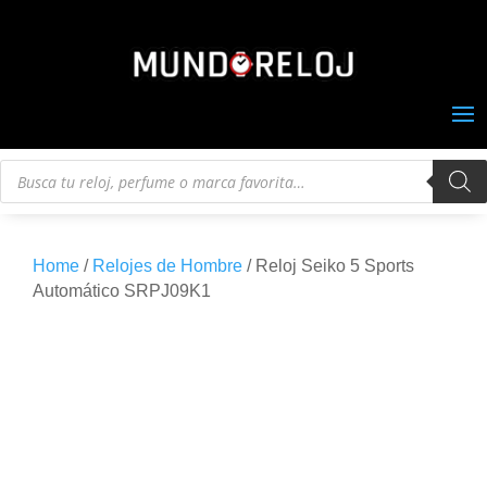
Búsqueda
de
productos
Home
/
Relojes de Hombre
/ Reloj Seiko 5 Sports
Automático SRPJ09K1