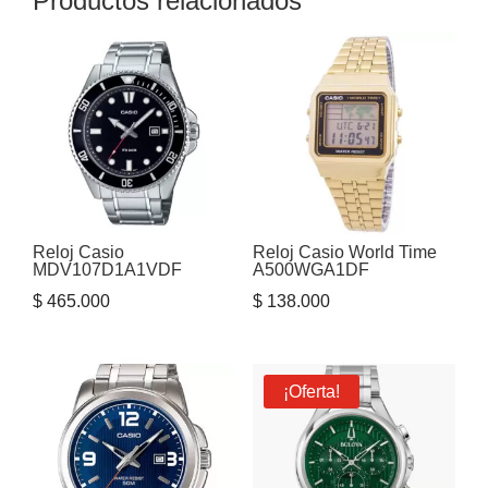
Productos relacionados
Reloj Casio
Reloj Casio World Time
MDV107D1A1VDF
A500WGA1DF
$
465.000
$
138.000
¡Oferta!