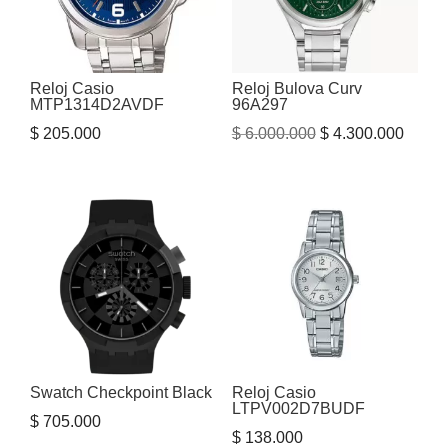
Reloj Casio
Reloj Bulova Curv
MTP1314D2AVDF
96A297
El
El
$
205.000
$
6.000.000
$
4.300.000
precio
precio
original
actual
era:
es:
$ 6.000.000.
$ 4.30
Swatch Checkpoint Black
Reloj Casio
LTPV002D7BUDF
$
705.000
$
138.000