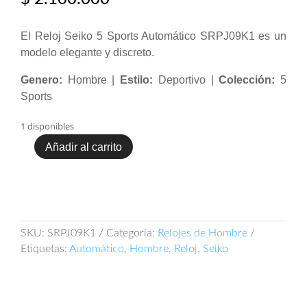
El Reloj Seiko 5 Sports Automático SRPJ09K1 es un
modelo elegante y discreto.
Genero:
Hombre |
Estilo:
Deportivo |
Colección:
5
Sports
1 disponibles
Añadir al carrito
Reloj
Seiko
5
Sports
Automático
SRPJ09K1
SKU:
SRPJ09K1
Categoría:
Relojes de Hombre
cantidad
Etiquetas:
Automático
,
Hombre
,
Reloj
,
Seiko