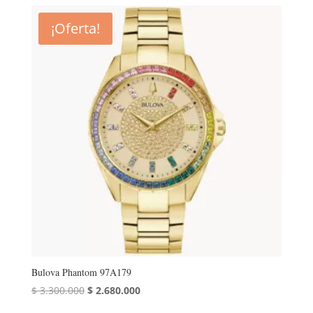
¡Oferta!
Bulova Phantom 97A179
El
El
$
3.300.000
$
2.680.000
precio
precio