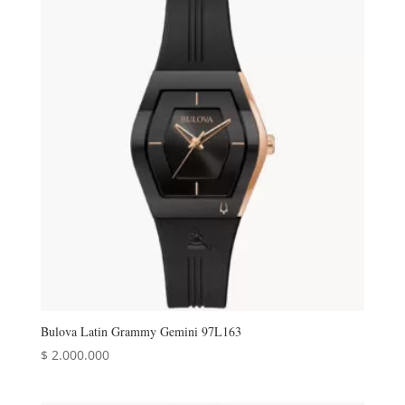
era:
es:
$ 5.135.000.
$ 4.000.000.
Bulova Latin Grammy Gemini 97L163
$
2.000.000