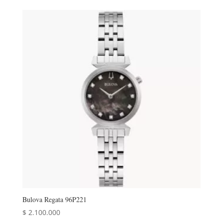
original
actual
era:
es:
$ 3.300.000.
$ 2.680.000.
Bulova Regata 96P221
$
2.100.000