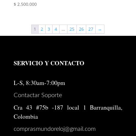
$
2.500.000
1
2
3
4
…
25
26
27
→
SERVICIO Y CONTACTO
L-S, 8:30am-7:00pm
Contactar Soporte
Cra 43 #75b -187 local 1 Barranquilla,
Colombia
comprasmundoreloj@gmail.com