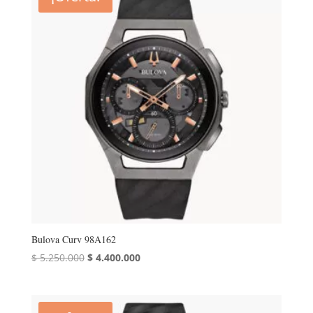
Bulova Curv 98A162
El
El
$
5.250.000
$
4.400.000
precio
precio
original
actual
era:
es: