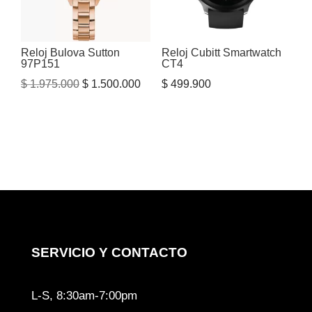
Reloj Bulova Sutton
Reloj Cubitt Smartwatch
97P151
CT4
El
El
$
1.975.000
$
1.500.000
$
499.900
precio
precio
original
actual
era:
es:
$ 1.975.000.
$ 1.500.000.
SERVICIO Y CONTACTO
L-S, 8:30am-7:00pm