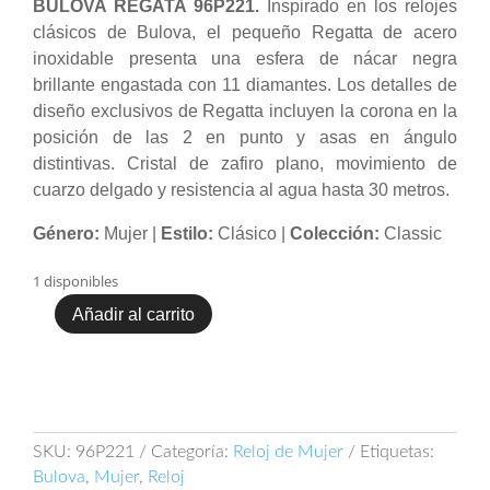
BULOVA REGATA 96P221.
Inspirado en los relojes
clásicos de Bulova, el pequeño Regatta de acero
inoxidable presenta una esfera de nácar negra
brillante engastada con 11 diamantes. Los detalles de
diseño exclusivos de Regatta incluyen la corona en la
posición de las 2 en punto y asas en ángulo
distintivas. Cristal de zafiro plano, movimiento de
cuarzo delgado y resistencia al agua hasta 30 metros.
Género:
Mujer |
Estilo:
Clásico |
Colección:
Classic
1 disponibles
Añadir al carrito
Bulova
Regata
96P221
cantidad
SKU:
96P221
Categoría:
Reloj de Mujer
Etiquetas:
Bulova
,
Mujer
,
Reloj