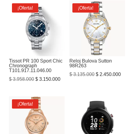
¡Oferta!
¡Oferta!
Tissot PR 100 Sport Chic
Reloj Bulova Sutton
Chronograph
98R263
T101.917.11.046.00
El
El
$
3.135.000
$
2.450.000
El
El
$
3.958.000
$
3.150.000
precio
precio
precio
precio
original
actual
original
actual
era:
es:
era:
es:
¡Oferta!
$ 3.135.000.
$ 2.45
$ 3.958.000.
$ 3.150.000.