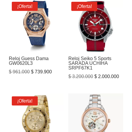
¡Oferta!
¡Oferta!
Reloj Guess Dama
Reloj Seiko 5 Sports
GW0620L3
SARADA UCHIHA
SRPF67K1
El
El
$
961.000
$
739.900
El
El
$
3.200.000
$
2.000.000
precio
precio
precio
precio
original
actual
original
actual
era:
es:
era:
es:
¡Oferta!
$ 961.000.
$ 739.900.
$ 3.200.000.
$ 2.00