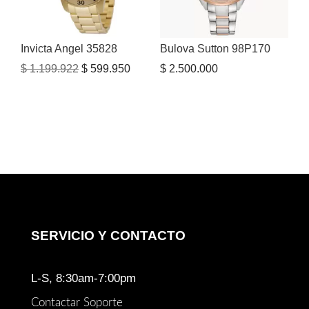
Invicta Angel 35828
Bulova Sutton 98P170
El
El
$
1.199.922
$
599.950
$
2.500.000
precio
precio
original
actual
era:
es:
$ 1.199.922.
$ 599.950.
SERVICIO Y CONTACTO
L-S, 8:30am-7:00pm
Contactar Soporte