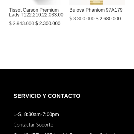
Tissot Carson Premium
Bulova Phantom 97A179
Lady T122.210.22.033.00
El
El
$
3.300.000
$
2.680.000
El
El
$
2.943.000
$
2.300.000
precio
precio
precio
precio
original
actual
original
actual
era:
es:
era:
es:
$ 3.300.000.
$ 2.68
$ 2.943.000.
$ 2.300.000.
SERVICIO Y CONTACTO
L-S, 8:30am-7:00pm
Contactar Soporte