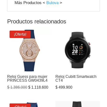
Más Productos <
Bulova
>
Productos relacionados
¡Oferta!
Reloj Guess para mujer
Reloj Cubitt Smartwatch
PRINCESS GW0439L4
CT4
El
El
$
1.386.000
$
1.118.600
$
499.900
precio
precio
original
actual
era:
es: