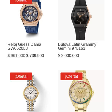
¡Oferta!
$ 1.386.000.
$ 1.118.600.
Reloj Guess Dama
Bulova Latin Grammy
GW0620L3
Gemini 97L163
El
El
$
961.000
$
739.900
$
2.000.000
precio
precio
original
actual
era:
es:
¡Oferta!
¡Oferta!
$ 961.000.
$ 739.900.