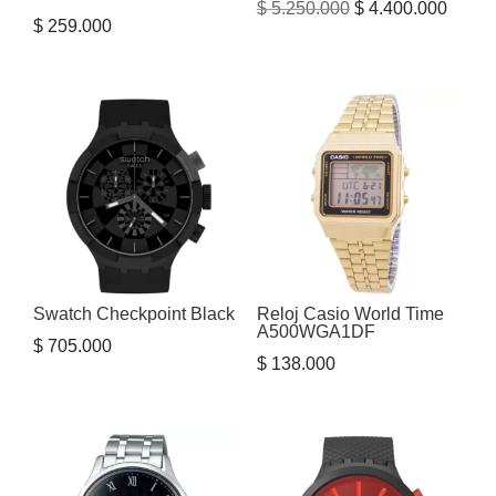
El
El
$
5.250.000
$
4.400.000
$
259.000
precio
precio
original
actual
era:
es:
$ 5.250.000.
$ 4.40
Swatch Checkpoint Black
Reloj Casio World Time
A500WGA1DF
$
705.000
$
138.000