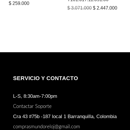
$
259.000
El
El
$
3.071.000
$
2.447.000
precio
precio
original
actual
era:
es:
$ 3.071.000.
$ 2.44
SERVICIO Y CONTACTO
L-S, 8:30am-7:00pm
Contactar Soporte
Cra 43 #75b -187 local 1 Barranquilla, Colombia
comprasmundoreloj@gmail.com