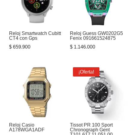
Reloj Smartwatch Cubitt
Reloj Guess GW0202G5
CT4 con Gps
Fenix 091661524875
$
659.900
$
1.146.000
¡Oferta!
Reloj Casio
Tissot PR 100 Sport
A178WGA1ADF
Chronograph Gent
T101.617.11.051.00