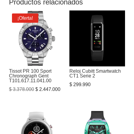
Productos relacionados
¡Oferta!
Tissot PR 100 Sport
Reloj Cubitt Smartwatch
Chronograph Gent
CT1 Serie 2
T101.617.11.041.00
$
299.990
El
El
$
3.378.000
$
2.447.000
precio
precio
original
actual
era:
es:
$ 3.378.000.
$ 2.447.000.