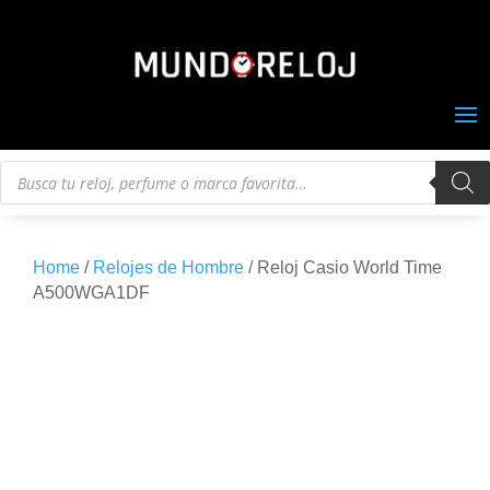
Búsqueda
de
productos
Home
/
Relojes de Hombre
/ Reloj Casio World Time
A500WGA1DF