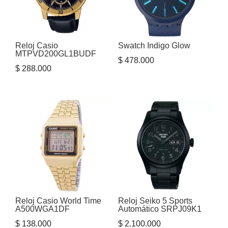
Reloj Casio
Swatch Indigo Glow
MTPVD200GL1BUDF
$
478.000
$
288.000
Reloj Casio World Time
Reloj Seiko 5 Sports
A500WGA1DF
Automático SRPJ09K1
$
138.000
$
2.100.000