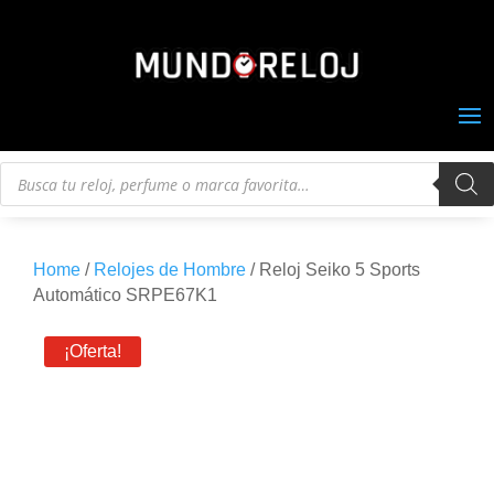
Búsqueda
de
productos
Home
/
Relojes de Hombre
/ Reloj Seiko 5 Sports
Automático SRPE67K1
¡Oferta!