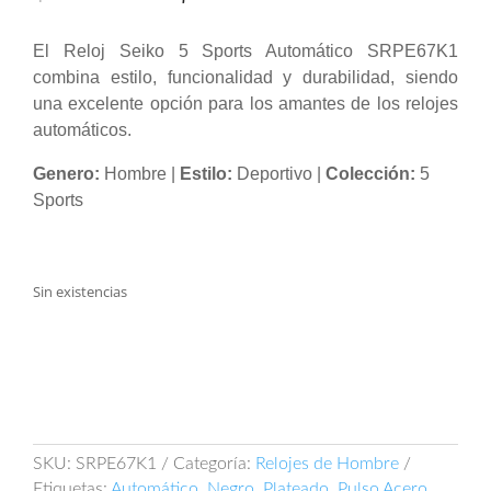
precio
precio
original
actual
El Reloj Seiko 5 Sports Automático SRPE67K1
era:
es:
combina estilo, funcionalidad y durabilidad, siendo
$ 1.515.000.
$ 1.200.000.
una excelente opción para los amantes de los relojes
automáticos.
Genero:
Hombre |
Estilo:
Deportivo |
Colección:
5
Sports
Sin existencias
SKU:
SRPE67K1
Categoría:
Relojes de Hombre
Etiquetas:
Automático
,
Negro
,
Plateado
,
Pulso Acero
,