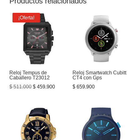
Productos relacionados
¡Oferta!
Reloj Tempus de
Reloj Smartwatch Cubitt
Caballero T23012
CT4 con Gps
El
El
$
511.000
$
459.900
$
659.900
precio
precio
original
actual
era:
es:
$ 511.000.
$ 459.900.