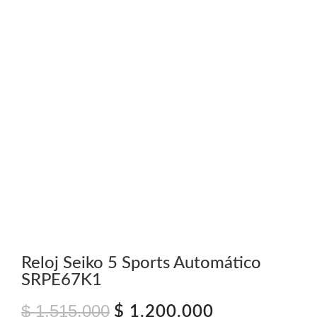
Reloj Seiko 5 Sports Automático
SRPE67K1
$
1.515.000
El
El
$
1.200.000