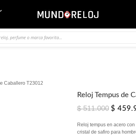
de Caballero T23012
Reloj Tempus de 
$
511.000
El
$
459.
precio
original
Reloj tempus en acero con
era:
cristal de safiro para homb
$ 511.0