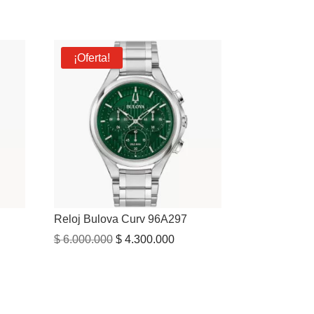
¡Oferta!
Reloj Bulova Curv 96A297
El
El
$
6.000.000
$
4.300.000
io
precio
precio
al
original
actual
era:
es:
000.000.
$ 6.000.000.
$ 4.300.000.