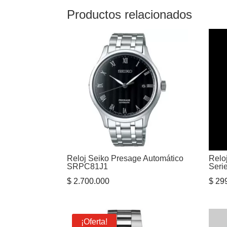
Productos relacionados
Reloj Seiko Presage Automático
Relo
SRPC81J1
Seri
$
2.700.000
$
299
¡Oferta!