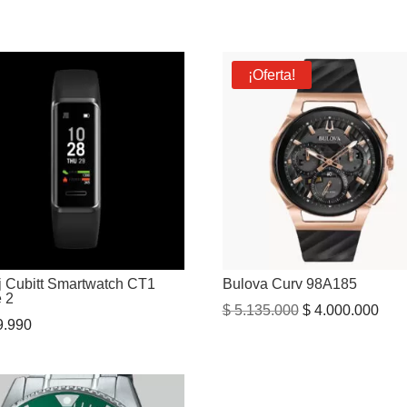
¡Oferta!
j Cubitt Smartwatch CT1
Bulova Curv 98A185
e 2
El
El
$
5.135.000
$
4.000.000
.990
precio
prec
original
actu
era:
es:
$ 5.135.000.
$ 4.