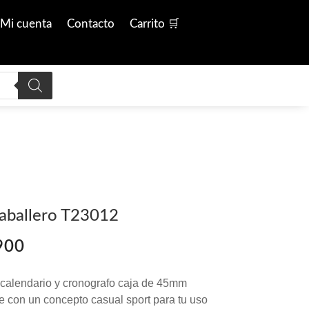
Mi cuenta
Contacto
Carrito 🛒
Caballero T23012
El
900
precio
actual
 calendario y cronografo caja de 45mm
es:
re con un concepto casual sport para tu uso
00.
$ 459.900.