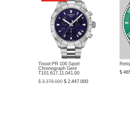
Tissot PR 100 Sport
Rel
Chronograph Gent
$
465
T101.617.11.041.00
El
El
$
3.378.000
$
2.447.000
precio
precio
original
actual
era:
es:
$ 3.378.000.
$ 2.447.000.