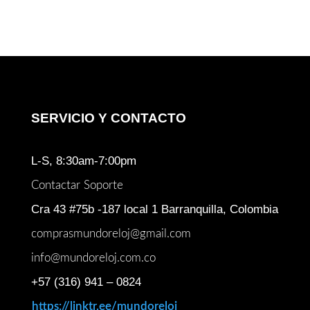
era:
es:
$ 511.000.
$ 459.900.
$ 3.071.000.
$ 2.44
SERVICIO Y CONTACTO
L-S, 8:30am-7:00pm
Contactar Soporte
Cra 43 #75b -187 local 1 Barranquilla, Colombia
comprasmundoreloj@gmail.com
info@mundoreloj.com.co
+57 (316) 941 – 0824
https://linktr.ee/mundoreloj