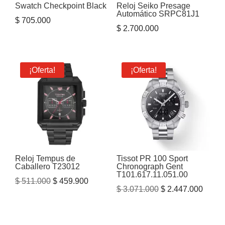
Swatch Checkpoint Black
Reloj Seiko Presage
Automático SRPC81J1
$
705.000
$
2.700.000
¡Oferta!
¡Oferta!
Reloj Tempus de
Tissot PR 100 Sport
Caballero T23012
Chronograph Gent
T101.617.11.051.00
El
El
$
511.000
$
459.900
El
El
$
3.071.000
$
2.447.000
precio
precio
precio
precio
original
actual
original
actual
era:
es: