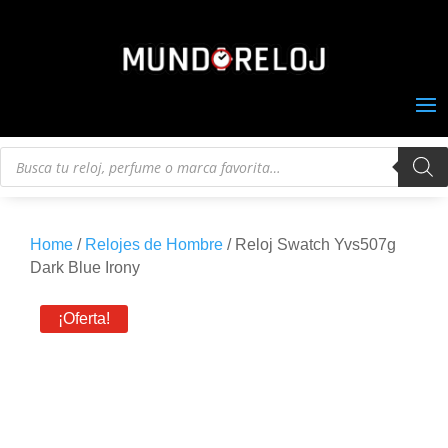
Búsqueda
de
productos
Home
/
Relojes de Hombre
/ Reloj Swatch Yvs507g
Dark Blue Irony
¡Oferta!