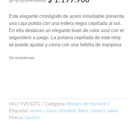
$
1.199.900
precio
precio
original
actual
Este elegante cronógrafo de acero inoxidable presenta
era:
es:
una caja pulida con una esfera negra cepillada al sol.
$ 1.254.000.
$ 1.199.900.
En ella destacan un elegante bisel de color azul con el
segundero a juego. La pulsera cepillada de este reloj
se puede ajustar y cierra con una hebilla de mariposa
Sin existencias
SKU:
YVS507G
Categoría:
Relojes de Hombre
Etiquetas:
acero
,
crono
,
Hombre
,
Reloj
,
swatch
,
swiss
Marca:
Swatch