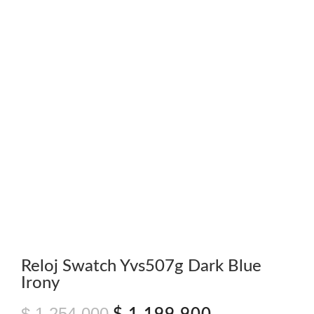
Reloj Swatch Yvs507g Dark Blue
Irony
$
1.254.000
El
El