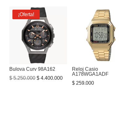
original
actual
era:
es:
¡Oferta!
$ 1.515.000.
$ 1.200.000.
Bulova Curv 98A162
Reloj Casio
A178WGA1ADF
El
El
$
5.250.000
$
4.400.000
$
259.000
precio
precio
original
actual
era:
es:
$ 5.250.000.
$ 4.400.000.