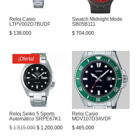
Reloj Casio
Swatch Midnight Mode
LTPV002D7BUDF
SB05B111
$
138.000
$
704.000
¡Oferta!
Reloj Seiko 5 Sports
Reloj Casio
Automático SRPE67K1
MDV107D3AVDF
El
El
$
1.515.000
$
1.200.000
$
465.000
precio
precio