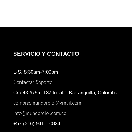
era:
es:
$ 3.378.000.
$ 2.44
SERVICIO Y CONTACTO
L-S, 8:30am-7:00pm
Contactar Soporte
Cra 43 #75b -187 local 1 Barranquilla, Colombia
comprasmundoreloj@gmail.com
info@mundoreloj.com.co
+57 (316) 941 – 0824