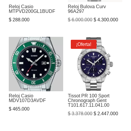
Reloj Casio
Reloj Bulova Curv
MTPVD200GL1BUDF
96A297
El
El
$
288.000
$
6.000.000
$
4.300.000
precio
precio
original
actual
era:
es:
¡Oferta!
$ 6.000.000.
$ 4.30
Reloj Casio
Tissot PR 100 Sport
MDV107D3AVDF
Chronograph Gent
T101.617.11.041.00
$
465.000
El
El
$
3.378.000
$
2.447.000
precio
precio
original
actual