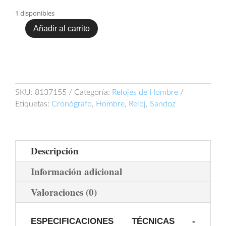
1 disponibles
Añadir al carrito
Sandoz
Elegant
81371-
55
cantidad
SKU:
8137155
Categoría:
Relojes de Hombre
Etiquetas:
Cronógrafo
,
Hombre
,
Reloj
,
Sandoz
Descripción
Información adicional
Valoraciones (0)
ESPECIFICACIONES TÉCNICAS -