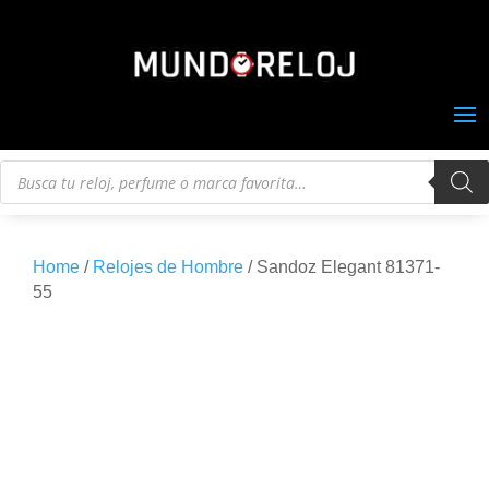
Búsqueda
de
productos
Home
/
Relojes de Hombre
/ Sandoz Elegant 81371-
55