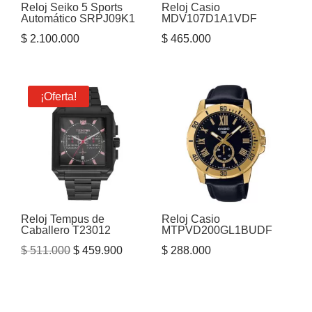
Reloj Seiko 5 Sports
Reloj Casio
Automático SRPJ09K1
MDV107D1A1VDF
$
2.100.000
$
465.000
¡Oferta!
Reloj Tempus de
Reloj Casio
Caballero T23012
MTPVD200GL1BUDF
El
El
$
511.000
$
459.900
$
288.000
precio
precio
original
actual
era:
es: