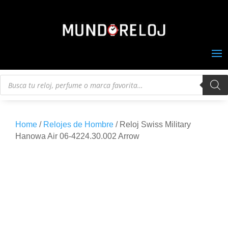
Búsqueda
de
productos
Home
/
Relojes de Hombre
/ Reloj Swiss Military
Hanowa Air 06-4224.30.002 Arrow