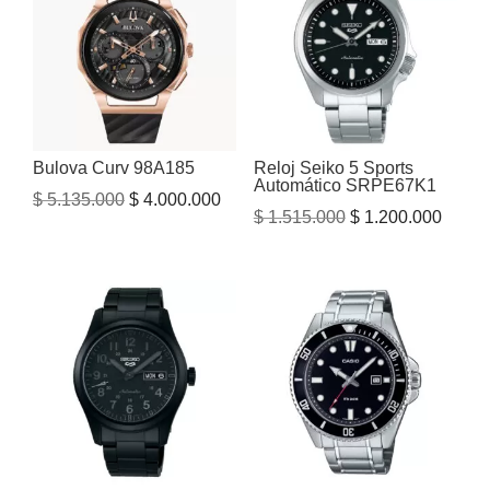
Bulova Curv 98A185
Reloj Seiko 5 Sports
Automático SRPE67K1
El
El
$
5.135.000
$
4.000.000
El
El
$
1.515.000
$
1.200.000
precio
precio
precio
precio
original
actual
original
actual
era:
es:
era:
es:
$ 5.135.000.
$ 4.000.000.
$ 1.515.000.
$ 1.20