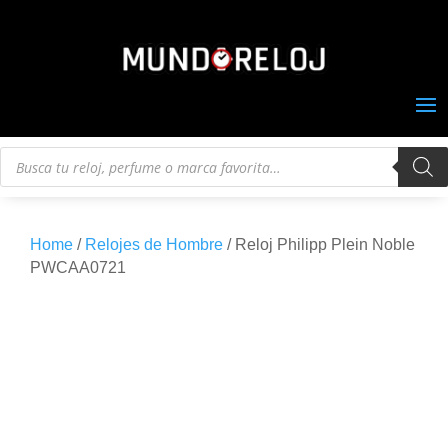
Búsqueda
de
productos
Home
/
Relojes de Hombre
/ Reloj Philipp Plein Noble
PWCAA0721