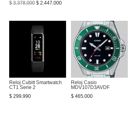
El
El
$
3.378.000
$
2.447.000
precio
precio
precio
precio
original
actual
original
actual
era:
es:
era:
es:
$ 1.254.000.
$ 1.19
$ 3.378.000.
$ 2.447.000.
Reloj Cubitt Smartwatch
Reloj Casio
CT1 Serie 2
MDV107D3AVDF
$
299.990
$
465.000