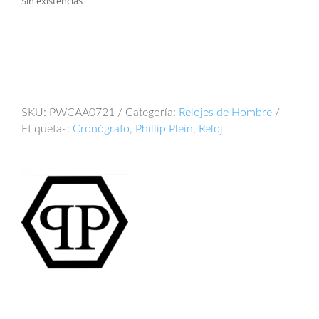
Sin existencias
SKU:
PWCAA0721
Categoría:
Relojes de Hombre
Etiquetas:
Cronógrafo
,
Phillip Plein
,
Reloj