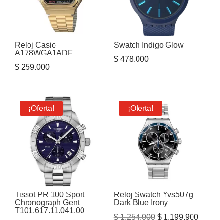
Reloj Casio
Swatch Indigo Glow
A178WGA1ADF
$
478.000
$
259.000
¡Oferta!
¡Oferta!
Tissot PR 100 Sport
Reloj Swatch Yvs507g
Chronograph Gent
Dark Blue Irony
T101.617.11.041.00
El
El
$
1.254.000
$
1.199.900