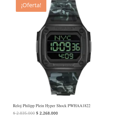
era:
es:
¡Oferta!
$ 2.700.000.
$ 2.160.000.
Reloj Philipp Plein Hyper Shock PWHAA1822
El
El
$
2.835.000
$
2.268.000
precio
precio
original
actual