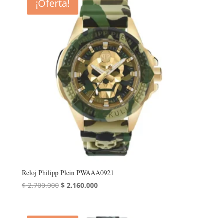
¡Oferta!
Reloj Philipp Plein PWAAA0921
El
El
$
2.700.000
$
2.160.000
precio
precio
original
actual