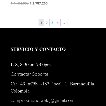
El
El
$
4.734.000
$
3.787.200
precio
precio
original
actual
era:
es:
1
2
3
4
→
$ 4.734.000.
$ 3.787.200.
SERVICIO Y CONTACTO
L-S, 8:30am-7:00pm
Contactar Soporte
Cra 43 #75b -187 local 1 Barranquilla,
Colombia
comprasmundoreloj@gmail.com