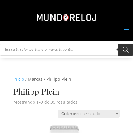
Búsqueda
de
productos
Inicio
/ Marcas / Philipp Plein
Philipp Plein
Mostrando 1–9 de 36 resultados