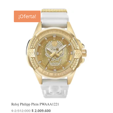
¡Oferta!
Reloj Philipp Plein PWAAA1221
El
El
$
2.512.000
$
2.009.600