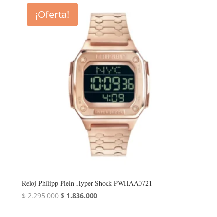
era:
es:
¡Oferta!
$ 2.835.000.
$ 2.268.000.
Reloj Philipp Plein Hyper Shock PWHAA0721
El
El
$
2.295.000
$
1.836.000
precio
precio