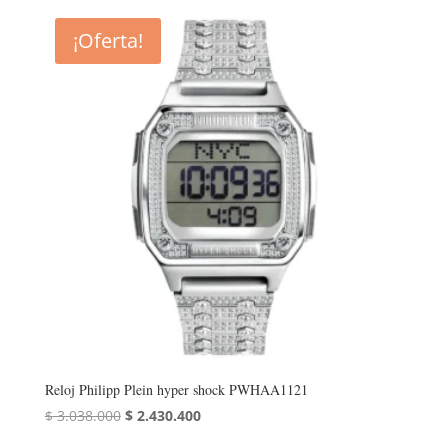
original
actual
era:
es:
¡Oferta!
$ 2.295.000.
$ 1.836.000.
Reloj Philipp Plein hyper shock PWHAA1121
El
El
$
3.038.000
$
2.430.400
precio
precio