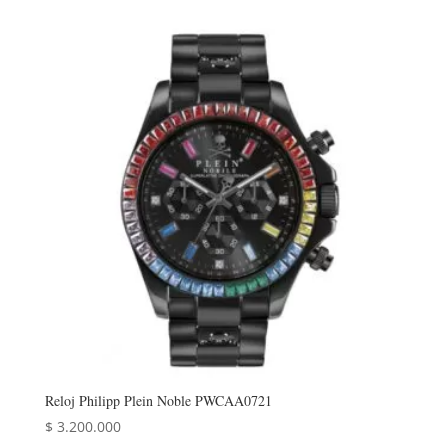
original
actual
era:
es:
$ 3.038.000.
$ 2.430.400.
Reloj Philipp Plein Noble PWCAA0721
$
3.200.000