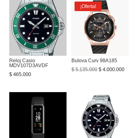
¡Oferta!
Reloj Casio
Bulova Curv 98A185
MDV107D3AVDF
El
El
$
5.135.000
$
4.000.000
$
465.000
precio
precio
original
actual
era:
es:
$ 5.135.000.
$ 4.00