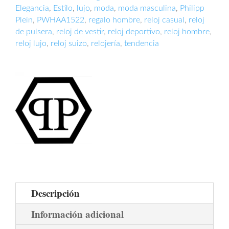
Elegancia
,
Estilo
,
lujo
,
moda
,
moda masculina
,
Philipp
Plein
,
PWHAA1522
,
regalo hombre
,
reloj casual
,
reloj
de pulsera
,
reloj de vestir
,
reloj deportivo
,
reloj hombre
,
reloj lujo
,
reloj suizo
,
relojería
,
tendencia
Descripción
Información adicional