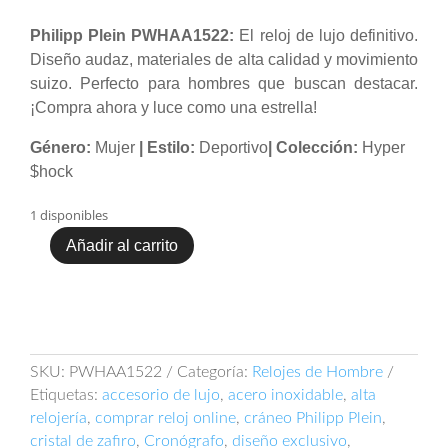
precio
precio
original
actual
Philipp Plein PWHAA1522:
El reloj de lujo definitivo.
era:
es:
Diseño audaz, materiales de alta calidad y movimiento
$ 2.500.000.
$ 1.500.000.
suizo. Perfecto para hombres que buscan destacar.
¡Compra ahora y luce como una estrella!
Género:
Mujer
| Estilo:
Deportivo
| Colección:
Hyper
$hock
1 disponibles
Añadir al carrito
Reloj
Philipp
Plein
PWHAA1522
cantidad
SKU:
PWHAA1522
Categoría:
Relojes de Hombre
Etiquetas:
accesorio de lujo
,
acero inoxidable
,
alta
relojería
,
comprar reloj online
,
cráneo Philipp Plein
,
cristal de zafiro
,
Cronógrafo
,
diseño exclusivo
,