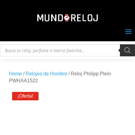
Búsqueda
de
productos
Home
/
Relojes de Hombre
/ Reloj Philipp Plein
PWHAA1522
¡Oferta!