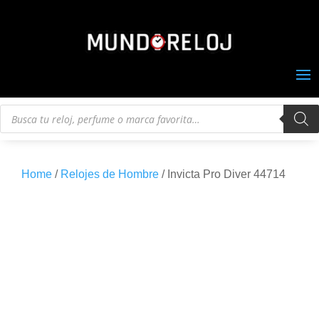
Búsqueda
de
productos
Home
/
Relojes de Hombre
/ Invicta Pro Diver 44714