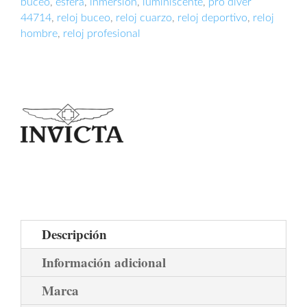
buceo
,
esfera
,
inmersión
,
luminiscente
,
pro diver
44714
,
reloj buceo
,
reloj cuarzo
,
reloj deportivo
,
reloj
hombre
,
reloj profesional
Descripción
Información adicional
Marca