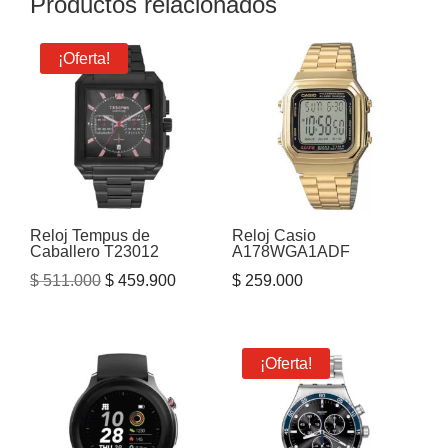
Productos relacionados
¡Oferta!
Reloj Tempus de
Reloj Casio
Caballero T23012
A178WGA1ADF
El
El
$
511.000
$
459.900
$
259.000
precio
precio
original
actual
era:
es:
¡Oferta!
$ 511.000.
$ 459.900.