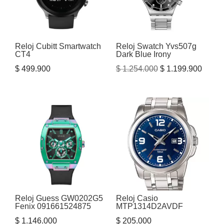
Reloj Cubitt Smartwatch
Reloj Swatch Yvs507g
CT4
Dark Blue Irony
El
El
$
499.900
$
1.254.000
$
1.199.900
precio
precio
original
actual
era:
es:
$ 1.254.000.
$ 1.19
Reloj Guess GW0202G5
Reloj Casio
Fenix 091661524875
MTP1314D2AVDF
$
1.146.000
$
205.000