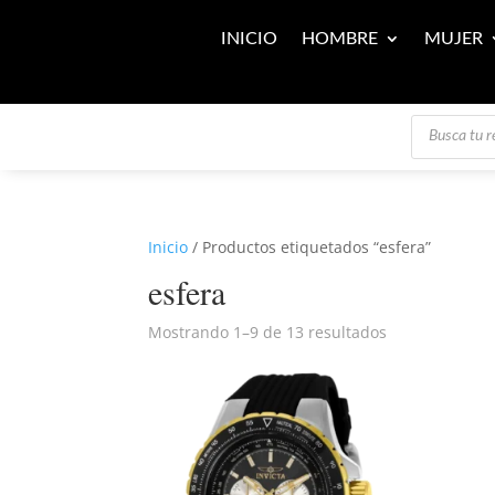
INICIO
HOMBRE
MUJER
Búsqueda
de
productos
Inicio
/ Productos etiquetados “esfera”
esfera
Mostrando 1–9 de 13 resultados