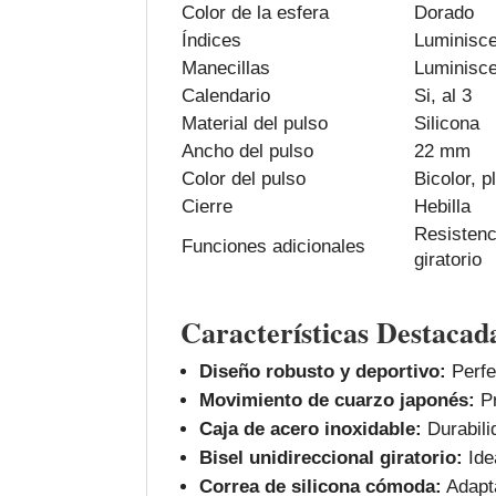
Color de la esfera
Dorado
Índices
Luminisc
Manecillas
Luminisc
Calendario
Si, al 3
Material del pulso
Silicona
Ancho del pulso
22 mm
Color del pulso
Bicolor, 
Cierre
Hebilla
Resisten
Funciones adicionales
giratorio
Características Destacad
Diseño robusto y deportivo:
Perfe
Movimiento de cuarzo japonés:
Pr
Caja de acero inoxidable:
Durabilid
Bisel unidireccional giratorio:
Ide
Correa de silicona cómoda:
Adapta