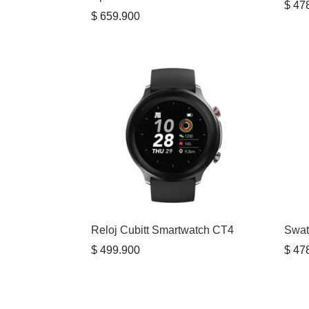
$
478
$
659.900
Reloj Cubitt Smartwatch CT4
Swat
$
499.900
$
478