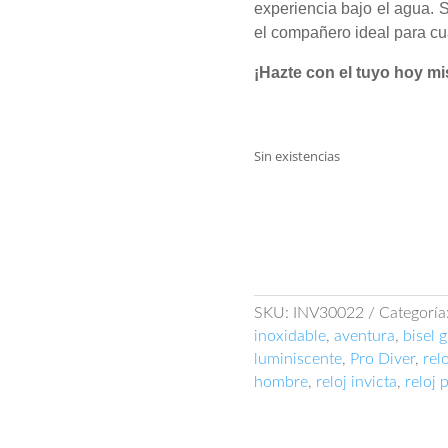
experiencia bajo el agua. S
el compañero ideal para cua
¡Hazte con el tuyo hoy m
Sin existencias
SKU:
INV30022
Categoría
inoxidable
,
aventura
,
bisel g
luminiscente
,
Pro Diver
,
rel
hombre
,
reloj invicta
,
reloj 