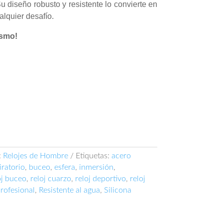
u diseño robusto y resistente lo convierte en
lquier desafío.
ismo!
:
Relojes de Hombre
Etiquetas:
acero
iratorio
,
buceo
,
esfera
,
inmersión
,
oj buceo
,
reloj cuarzo
,
reloj deportivo
,
reloj
profesional
,
Resistente al agua
,
Silicona