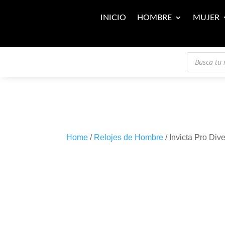
INICIO
HOMBRE
MUJER
Búsqueda
de
productos
Home
/
Relojes de Hombre
/ Invicta Pro Div