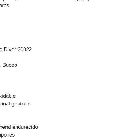
oras.
ro Diver 30022
, Buceo
xidable
onal giratorio
ineral endurecido
aponés