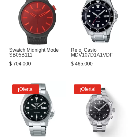
Swatch Midnight Mode
Reloj Casio
SB05B111
MDV107D1A1VDF
$
704.000
$
465.000
¡Oferta!
¡Oferta!