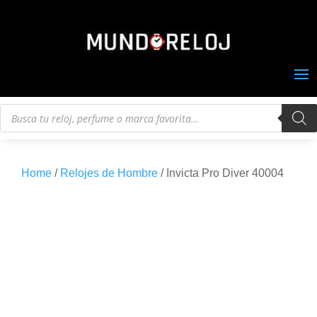
Búsqueda
de
productos
Home
/
Relojes de Hombre
/ Invicta Pro Diver 40004