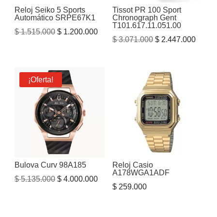
Reloj Seiko 5 Sports
Tissot PR 100 Sport
Automático SRPE67K1
Chronograph Gent
T101.617.11.051.00
El
El
$
1.515.000
$
1.200.000
El
El
$
3.071.000
$
2.447.000
precio
precio
precio
precio
original
actual
original
actual
era:
es:
era:
es:
¡Oferta!
$ 1.515.000.
$ 1.200.000.
$ 3.071.000.
$ 2.44
Bulova Curv 98A185
Reloj Casio
A178WGA1ADF
El
El
$
5.135.000
$
4.000.000
$
259.000
precio
precio
original
actual
era:
es: