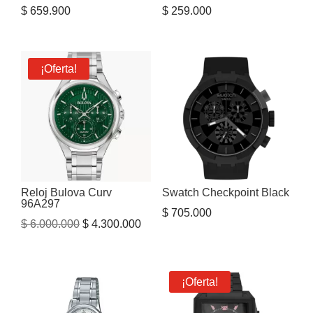
$
659.900
$
259.000
¡Oferta!
Reloj Bulova Curv
Swatch Checkpoint Black
96A297
$
705.000
El
El
$
6.000.000
$
4.300.000
precio
precio
original
actual
era:
es:
¡Oferta!
$ 6.000.000.
$ 4.300.000.