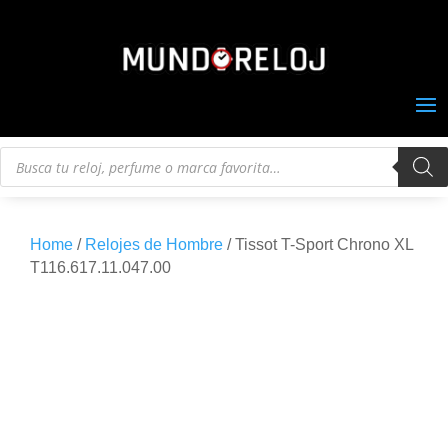
Búsqueda
de
productos
Home
/
Relojes de Hombre
/ Tissot T-Sport Chrono XL
T116.617.11.047.00