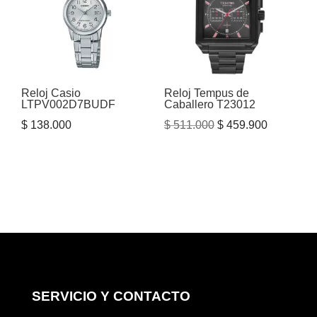
Reloj Casio
Reloj Tempus de
LTPV002D7BUDF
Caballero T23012
El
El
$
138.000
$
511.000
$
459.900
precio
precio
original
actual
era:
es:
$ 511.000.
$ 459.900
SERVICIO Y CONTACTO