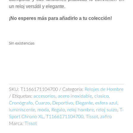
un reloj versátil y elegante.
¡No esperes más para añadirlo a tu colección!
Sin existencias
SKU:
T1166171104700
Categoría:
Relojes de Hombre
Etiquetas:
accesorios
,
acero inoxidable
,
clasico
,
Cronógrafo
,
Cuarzo
,
Deportivo
,
Elegante
,
esfera azul
,
luminiscente
,
moda
,
Regalo
,
reloj hombre
,
reloj suizo
,
T-
Sport Chrono XL
,
T1166171104700
,
Tissot
,
zafiro
Marca:
Tissot