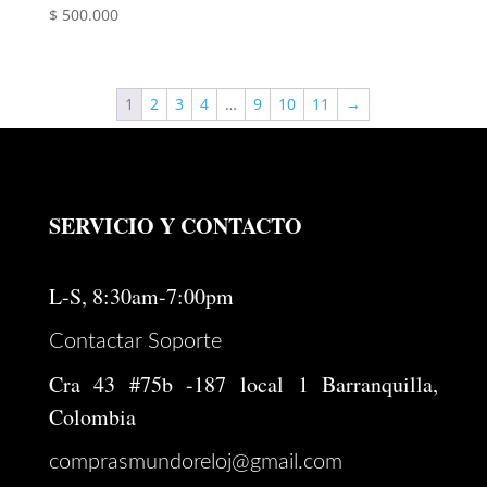
$
500.000
1
2
3
4
…
9
10
11
→
SERVICIO Y CONTACTO
L-S, 8:30am-7:00pm
Contactar Soporte
Cra 43 #75b -187 local 1 Barranquilla,
Colombia
comprasmundoreloj@gmail.com