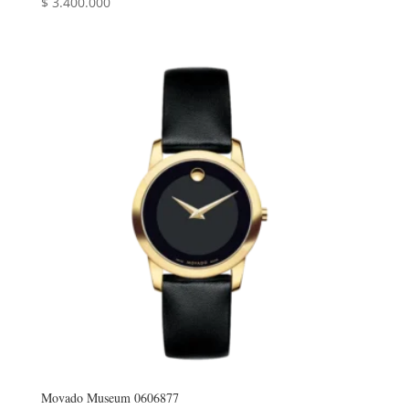
$
3.400.000
Movado Museum 0606877