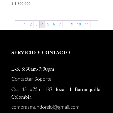
$
1.800.000
←
1
2
3
4
5
6
7
…
9
10
11
→
SERVICIO Y CONTACTO
L-S, 8:30am-7:00pm
Contactar Soporte
Cra 43 #75b -187 local 1 Barranquilla,
Colombia
comprasmundoreloj@gmail.com