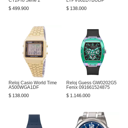
CT2Pro Serie 2
LTPV002D7BUDF
$
499.900
$
138.000
Reloj Casio World Time
Reloj Guess GW0202G5
A500WGA1DF
Fenix 091661524875
$
138.000
$
1.146.000