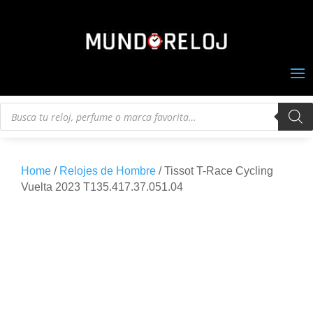
Búsqueda
de
productos
Home
/
Relojes de Hombre
/ Tissot T-Race Cycling
Vuelta 2023 T135.417.37.051.04