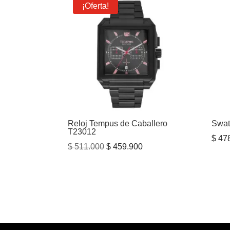
¡Oferta!
Reloj Tempus de Caballero
Swat
T23012
$
478
El
El
$
511.000
$
459.900
precio
precio
original
actual
era:
es:
$ 511.000.
$ 459.900.