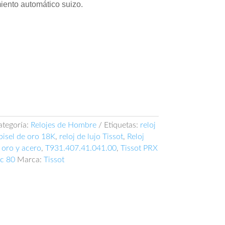
iento automático suizo.
ategoría:
Relojes de Hombre
Etiquetas:
reloj
 bisel de oro 18K
,
reloj de lujo Tissot
,
Reloj
 oro y acero
,
T931.407.41.041.00
,
Tissot PRX
c 80
Marca:
Tissot