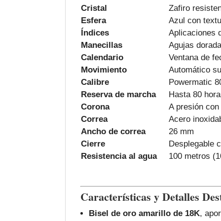
Cristal
Zafiro resiste
Esfera
Azul con textu
Índices
Aplicaciones 
Manecillas
Agujas dorada
Calendario
Ventana de fe
Movimiento
Automático s
Calibre
Powermatic 8
Reserva de marcha
Hasta 80 hora
Corona
A presión con 
Correa
Acero inoxida
Ancho de correa
26 mm
Cierre
Desplegable c
Resistencia al agua
100 metros (
Características y Detalles De
Bisel de oro amarillo de 18K
, apo