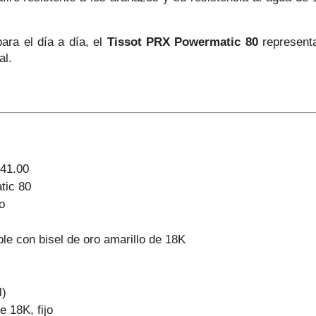
ara el día a día, el
Tissot PRX Powermatic 80
representa
al.
041.00
ic 80
o
le con bisel de oro amarillo de 18K
l)
e 18K, fijo