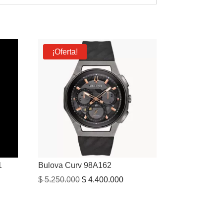
¡Oferta!
1
Bulova Curv 98A162
El
El
$
5.250.000
$
4.400.000
precio
precio
original
actual
era:
es: