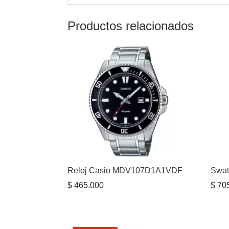
Productos relacionados
Reloj Casio MDV107D1A1VDF
Swat
$
465.000
$
705