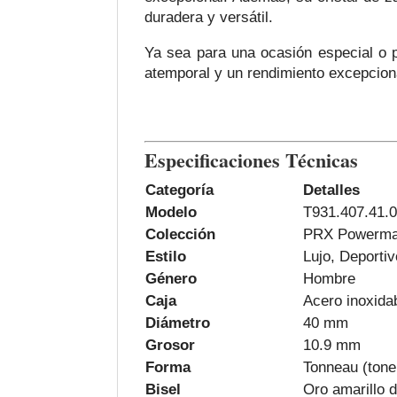
duradera y versátil.
Ya sea para una ocasión especial o p
atemporal y un rendimiento excepcion
Especificaciones Técnicas
Categoría
Detalles
Modelo
T931.407.41.
Colección
PRX Powermat
Estilo
Lujo, Deportiv
Género
Hombre
Caja
Acero inoxidab
Diámetro
40 mm
Grosor
10.9 mm
Forma
Tonneau (tone
Bisel
Oro amarillo d