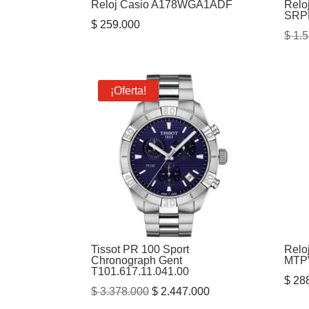
Reloj Casio A178WGA1ADF
Relo
SRP
$
259.000
$
1.5
¡Oferta!
Tissot PR 100 Sport
Relo
Chronograph Gent
MTP
T101.617.11.041.00
$
288
El
El
$
3.378.000
$
2.447.000
precio
precio