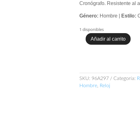
Cronógrafo. Resistente al 
Género:
Hombre |
Estilo:
C
1 disponibles
Añadir al carrito
Reloj
Bulova
Curv
96A297
cantidad
SKU:
96A297
Categoría:
R
Hombre
,
Reloj