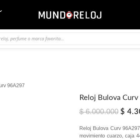
Curv 96A297
Reloj Bulova Cur
$
6.000.000
El
$
4.3
preci
origin
Reloj Bulova Curv 96A297,
era:
movimiento cuarzo, caja 44
$ 6.0