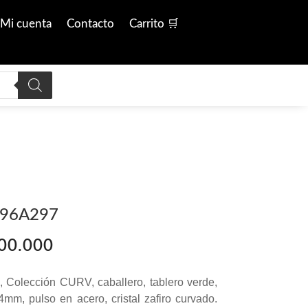
Mi cuenta
Contacto
Carrito 🛒
v 96A297
El
00.000
o
precio
al
actual
 Colección CURV, caballero, tablero verde,
es:
mm, pulso en acero, cristal zafiro curvado.
00.000.
$ 4.300.000.