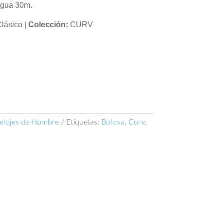
agua 30m.
lásico |
Colección:
CURV
elojes de Hombre
Etiquetas:
Bulova
,
Curv
,