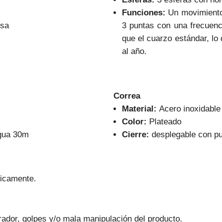
Funciones:
Un movimiento 
osa
3 puntas con una frecuen
que el cuarzo estándar, lo
al año.
Correa
Material:
Acero inoxidable
Color:
Plateado
agua 30m
Cierre:
desplegable con pu
nicamente.
ador, golpes y/o mala manipulación del producto.