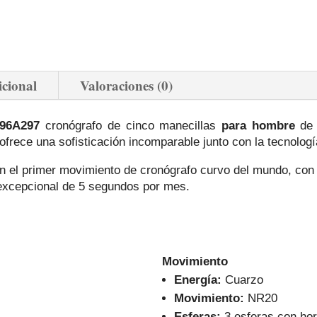
icional
Valoraciones (0)
 96A297
cronógrafo de cinco manecillas
para hombre
de 
frece una sofisticación incomparable
junto con la tecnolog
 el primer movimiento de cronógrafo curvo del mundo, con t
excepcional de 5 segundos por mes.
Movimiento
Energía:
Cuarzo
Movimiento:
NR20
Esferas:
3 esferas con ho