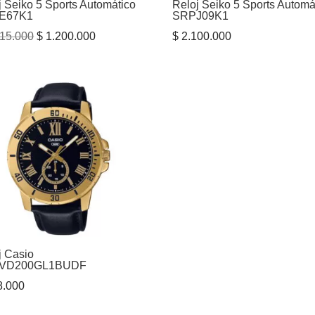
j Seiko 5 Sports Automático
Reloj Seiko 5 Sports Automá
E67K1
SRPJ09K1
El
El
15.000
$
1.200.000
$
2.100.000
precio
precio
original
actual
era:
es:
$ 1.515.000.
$ 1.200.000.
j Casio
VD200GL1BUDF
.000