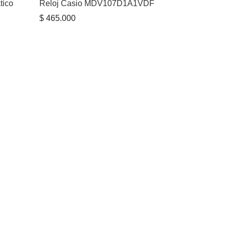
tico
Reloj Casio MDV107D1A1VDF
$
465.000