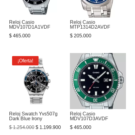
Reloj Casio
Reloj Casio
MDV107D1A1VDF
MTP1314D2AVDF
$
465.000
$
205.000
¡Oferta!
Reloj Swatch Yvs507g
Reloj Casio
Dark Blue Irony
MDV107D3AVDF
El
El
$
1.254.000
$
1.199.900
$
465.000
precio
precio