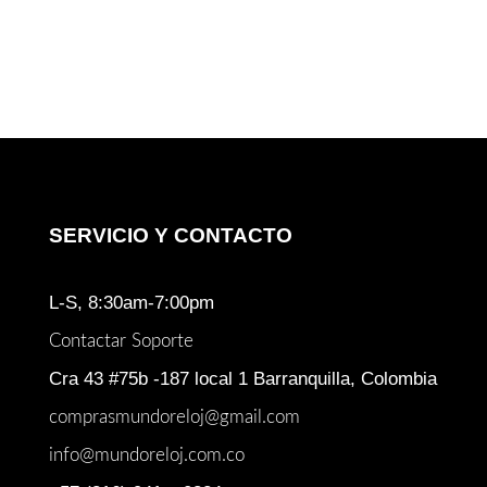
original
actual
era:
es:
$ 1.254.000.
$ 1.199.900.
SERVICIO Y CONTACTO
L-S, 8:30am-7:00pm
Contactar Soporte
Cra 43 #75b -187 local 1 Barranquilla, Colombia
comprasmundoreloj@gmail.com
info@mundoreloj.com.co