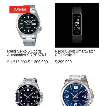
¡Oferta!
Reloj Seiko 5 Sports
Reloj Cubitt Smartwatch
Automático SRPE67K1
CT1 Serie 2
El
El
$
1.515.000
$
1.200.000
$
299.990
precio
precio
original
actual
era:
es:
$ 1.515.000.
$ 1.200.000.