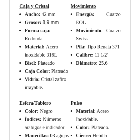
Caja y Cristal
Movimiento
Ancho:
4
2
mm
Energía:
Cuarzo
Grosor:
8,
9
mm
EOL
Forma caja:
Movimiento
:
Cuarzo
Redonda
Swiss
Material:
Acero
Pila:
Tipo Renata 371
inoxidable 316L
Calibre:
11 1/2’
Bisel:
Plateado
Diámetro:
25,6
Caja Color:
Plateado
Vidrio:
Cristal zafiro
irrayable.
Esfera/Tablero
Pulso
Color:
Negro
Material:
Acero
Índices:
Números
Inoxidable.
arabigos e indicador
Color:
Plateado
.
Manecillas:
03 agujas
Cierre:
Hebilla