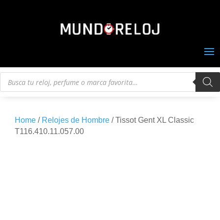
Búsqueda
de
productos
Home
/
Relojes de Hombre
/ Tissot Gent XL Classic
T116.410.11.057.00