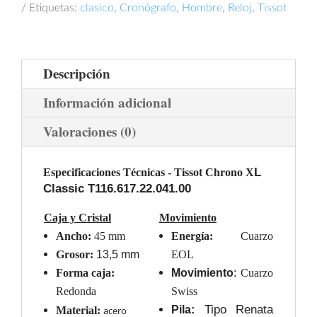
Etiquetas:
clasico
,
Cronógrafo
,
Hombre
,
Reloj
,
Tissot
Descripción
Información adicional
Valoraciones (0)
L
Especificaciones Técnicas - Tissot Chrono X
Classic T116.617.22.041.00
Caja y Cristal
Movimiento
Ancho:
4
5
mm
Energía:
Cuarzo
Grosor:
1
3
,
5
mm
EOL
Forma caja:
Movimiento
:
Cuarzo
Redonda
Swiss
Tipo Renata
Pila:
Material:
acero