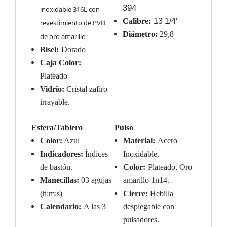
394
inoxidable 316L con
Calibre:
13 1/4’
revestimiento de PVD
Diámetro:
29,8
de oro amarillo
Bisel:
Dorado
Caja Color:
Plateado
Vidrio:
Cristal zafir
o
irrayable
.
Esfera/Tablero
Pulso
Color:
Azul
Material:
Acero
Indicadores:
Índices
Inoxidable
.
de bastón.
Color:
Plateado
, Oro
Manecillas:
03 agujas
amarillo 1n14.
(h:m:s)
Cierre:
Hebilla
Calendario:
A las 3
desplegable con
pulsadores.