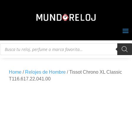
Búsqueda
de
productos
Home
/
Relojes de Hombre
/ Tissot Chrono XL Classic
T116.617.22.041.00