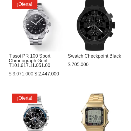
¡Oferta!
$ 5.250.000.
$ 4.400.000.
Tissot PR 100 Sport
Swatch Checkpoint Black
Chronograph Gent
$
705.000
T101.617.11.051.00
El
El
$
3.071.000
$
2.447.000
precio
precio
original
actual
era:
es:
¡Oferta!
$ 3.071.000.
$ 2.447.000.