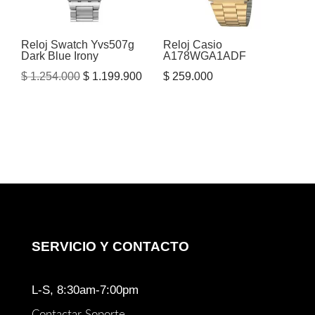
Reloj Swatch Yvs507g
Reloj Casio
Dark Blue Irony
A178WGA1ADF
El
El
$
1.254.000
$
1.199.900
$
259.000
precio
precio
original
actual
era:
es:
$ 1.254.000.
$ 1.199.900.
SERVICIO Y CONTACTO
L-S, 8:30am-7:00pm
Contactar Soporte