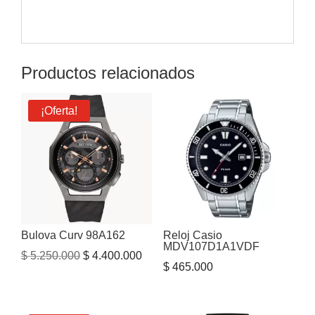
Productos relacionados
¡Oferta!
Bulova Curv 98A162
Reloj Casio
MDV107D1A1VDF
El
El
$
5.250.000
$
4.400.000
$
465.000
precio
precio
original
actual
era:
es: