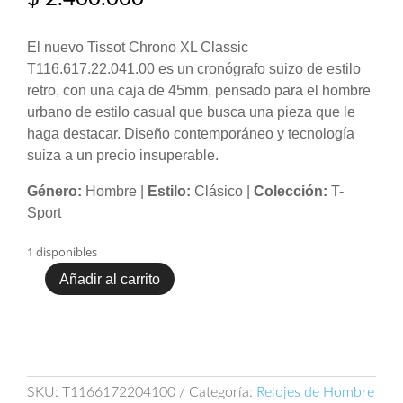
El nuevo Tissot Chrono XL Classic
T116.617.22.041.00 es un cronógrafo suizo de estilo
retro, con una caja de 45mm, pensado para el hombre
urbano de estilo casual que busca una pieza que le
haga destacar. Diseño contemporáneo y tecnología
suiza a un precio insuperable.
Género:
Hombre |
Estilo:
Clásico |
Colección:
T-
Sport
1 disponibles
Añadir al carrito
Tissot
Chrono
XL
Classic
T116.617.22.041.00
cantidad
SKU:
T1166172204100
Categoría:
Relojes de Hombre