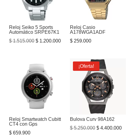
Reloj Seiko 5 Sports
Reloj Casio
Automático SRPE67K1
A178WGA1ADF
El
El
$
1.515.000
$
1.200.000
$
259.000
precio
precio
original
actual
era:
es:
¡Oferta!
$ 1.515.000.
$ 1.200.000.
Reloj Smartwatch Cubitt
Bulova Curv 98A162
CT4 con Gps
El
El
$
5.250.000
$
4.400.000
$
659.900