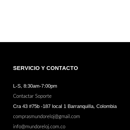
precio
precio
original
actual
era:
es:
$ 5.250.000.
$ 4.40
SERVICIO Y CONTACTO
L-S, 8:30am-7:00pm
Contactar Soporte
Cra 43 #75b -187 local 1 Barranquilla, Colombia
comprasmundoreloj@gmail.com
info@mundoreloj.com.co