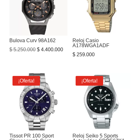
Bulova Curv 98A162
Reloj Casio
A178WGA1ADF
El
El
$
5.250.000
$
4.400.000
$
259.000
precio
precio
original
actual
era:
es:
¡Oferta!
¡Oferta!
$ 5.250.000.
$ 4.400.000.
Tissot PR 100 Sport
Reloj Seiko 5 Sports