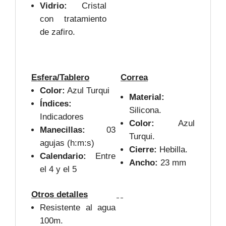
Vidrio:
Cristal
con tratamiento
de zafiro.
Esfera/Tablero
Correa
Color:
Azul Turqui
Material:
Índices:
Silicona.
Indicadores
Color:
Azul
Manecillas:
03
Turqui.
agujas (h:m:s)
Cierre:
Hebilla.
Calendario:
Entre
Ancho:
23 mm
el 4 y el 5
Otros detalles
Resistente al agua
100m.