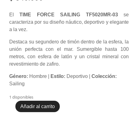
El
TIME FORCE SAILING TF5020MR-03
se
caracteriza por su diseño náutico, deportivo y elegante
a la vez.
Destaca su segundero de timón dentro de la esfera, la
unión perfecta con el mar. Sumergible hasta 100
metros, con esfera de latón y un cristal mineral con
revestimiento de zafiro.
Género:
Hombre |
Estilo:
Deportivo |
Colección:
Sailing
1 disponibles
Añadir al carrito
Time
Force
TF5020MR-
03