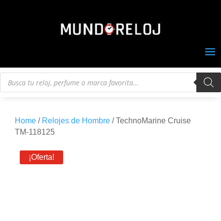
Búsqueda
de
productos
Home
/
Relojes de Hombre
/ TechnoMarine Cruise
TM-118125
¡Oferta!