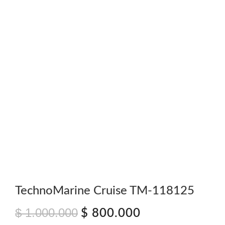
TechnoMarine Cruise TM-118125
$
1.000.000
El
El
$
800.000
precio
precio