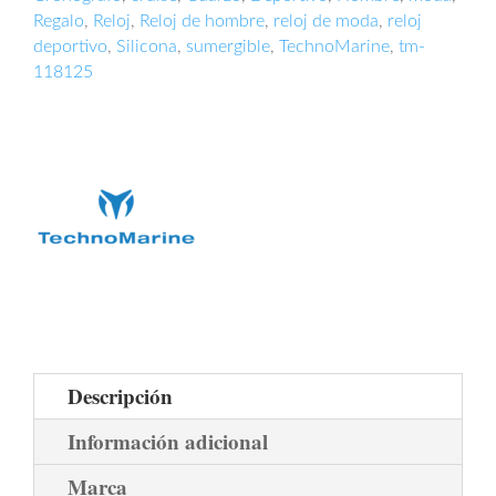
Regalo
,
Reloj
,
Reloj de hombre
,
reloj de moda
,
reloj
deportivo
,
Silicona
,
sumergible
,
TechnoMarine
,
tm-
118125
Descripción
Información adicional
Marca