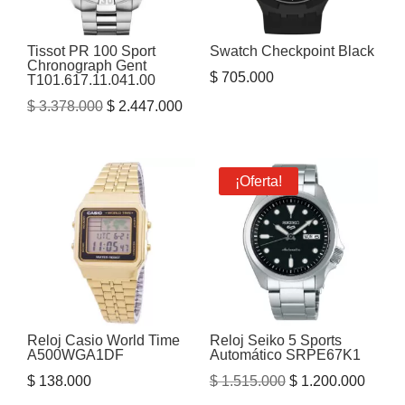
Tissot PR 100 Sport
Swatch Checkpoint Black
Chronograph Gent
$
705.000
T101.617.11.041.00
El
El
$
3.378.000
$
2.447.000
precio
precio
original
actual
era:
es:
¡Oferta!
$ 3.378.000.
$ 2.447.000.
Reloj Casio World Time
Reloj Seiko 5 Sports
A500WGA1DF
Automático SRPE67K1
El
El
$
138.000
$
1.515.000
$
1.200.000
precio
precio