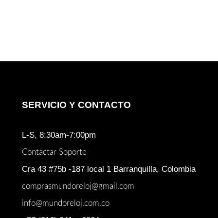
original
actual
era:
es:
$ 1.515.000.
$ 1.20
SERVICIO Y CONTACTO
L-S, 8:30am-7:00pm
Contactar Soporte
Cra 43 #75b -187 local 1 Barranquilla, Colombia
comprasmundoreloj@gmail.com
info@mundoreloj.com.co