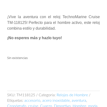
original
actual
era:
es:
$ 1.000.000.
$ 800.000.
¡Vive la aventura con el reloj TechnoMarine Cruise
TM-118125! Perfecto para el hombre activo, este reloj
combina estilo y durabilidad.
¡No esperes más y hazlo tuyo!
Sin existencias
SKU:
TM118125
Categoría:
Relojes de Hombre
Etiquetas:
accesorio
,
acero inoxidable
,
aventura
,
Cronógrafo
,
cruise
,
Cuarzo
,
Deportivo
,
Hombre
,
moda
,