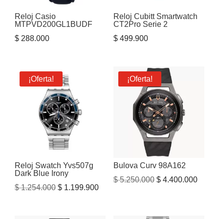
Reloj Casio
Reloj Cubitt Smartwatch
MTPVD200GL1BUDF
CT2Pro Serie 2
$
288.000
$
499.900
¡Oferta!
¡Oferta!
Reloj Swatch Yvs507g
Bulova Curv 98A162
Dark Blue Irony
El
El
$
5.250.000
$
4.400.000
El
El
$
1.254.000
$
1.199.900
precio
precio
precio
precio
original
actual
original
actual
era:
es: