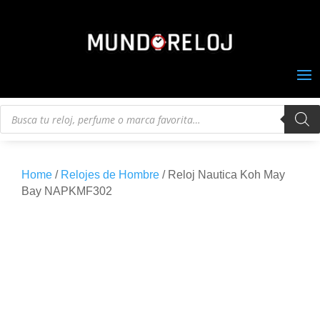
Búsqueda
de
productos
Home
/
Relojes de Hombre
/ Reloj Nautica Koh May
Bay NAPKMF302