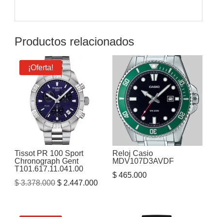
Productos relacionados
¡Oferta!
Tissot PR 100 Sport
Reloj Casio
Chronograph Gent
MDV107D3AVDF
T101.617.11.041.00
$
465.000
El
El
$
3.378.000
$
2.447.000
precio
precio
original
actual