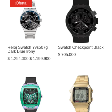
era:
es:
¡Oferta!
$ 3.378.000.
$ 2.447.000.
Reloj Swatch Yvs507g
Swatch Checkpoint Black
Dark Blue Irony
$
705.000
El
El
$
1.254.000
$
1.199.900
precio
precio
original
actual
era:
es:
$ 1.254.000.
$ 1.199.900.