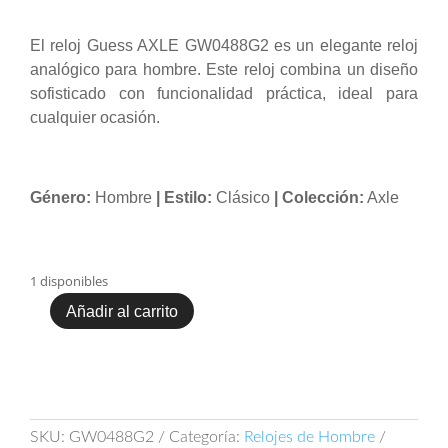
El reloj Guess AXLE GW0488G2 es un elegante reloj
analógico para hombre. Este reloj combina un diseño
sofisticado con funcionalidad práctica, ideal para
cualquier ocasión.
Género:
Hombre
| Estilo:
Clásico
| Colección:
Axle
1 disponibles
Añadir al carrito
Guess
AXLE
GW0488G2
cantidad
SKU:
GW0488G2
Categoría:
Relojes de Hombre