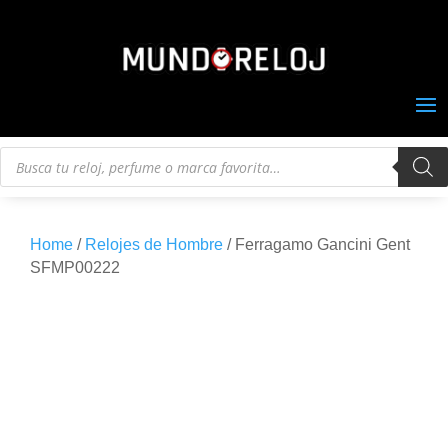
Búsqueda
de
productos
Home
/
Relojes de Hombre
/ Ferragamo Gancini Gent
SFMP00222