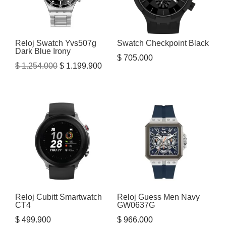
Reloj Swatch Yvs507g
Swatch Checkpoint Black
Dark Blue Irony
$
705.000
El
El
$
1.254.000
$
1.199.900
precio
precio
original
actual
era:
es:
$ 1.254.000.
$ 1.199.900.
Reloj Cubitt Smartwatch
Reloj Guess Men Navy
CT4
GW0637G
$
499.900
$
966.000