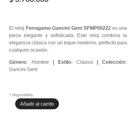
El reloj
Ferragamo Gancini Gent SFMP00222
es una
pieza elegante y sofisticada. Este reloj combina la
elegancia clásica con un toque moderno, perfecto para
cualquier ocasión.
Género:
Hombre
| Estilo:
Clásico
| Colección:
Gancini Gent
1 disponibles
Añadir al carrito
Ferragamo
Gancini
Gent
SFMP00222
cantidad