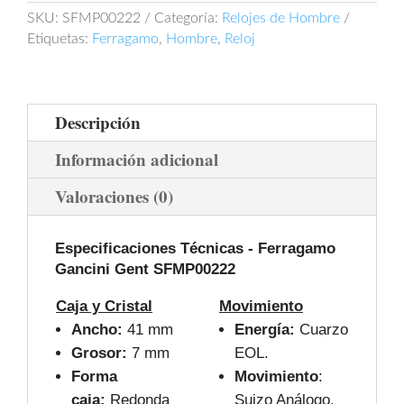
SKU:
SFMP00222
Categoría:
Relojes de Hombre
Etiquetas:
Ferragamo
,
Hombre
,
Reloj
Descripción
Información adicional
Valoraciones (0)
Especificaciones Técnicas -
Ferragamo
Gancini Gent SFMP00222
Caja y Cristal
Movimiento
Ancho:
41 mm
Energía:
Cuarzo
Grosor:
7 mm
EOL.
Forma
Movimiento
:
caja:
Redonda
Suizo Análogo.