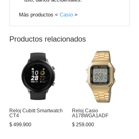
Más productos <
Casio
>
Productos relacionados
Reloj Cubitt Smartwatch
Reloj Casio
CT4
A178WGA1ADF
$
499.900
$
259.000