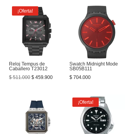
¡Oferta!
Reloj Tempus de
Swatch Midnight Mode
Caballero T23012
SB05B111
El
El
$
511.000
$
459.900
$
704.000
precio
precio
original
actual
era:
es:
¡Oferta!
$ 511.000.
$ 459.900.