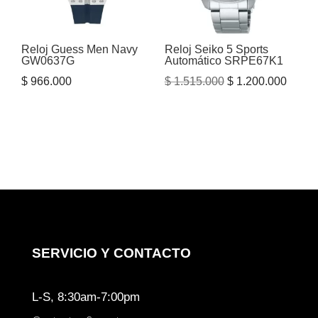
Reloj Guess Men Navy
Reloj Seiko 5 Sports
GW0637G
Automático SRPE67K1
El
El
$
966.000
$
1.515.000
$
1.200.000
precio
precio
original
actual
era:
es:
$ 1.515.000.
$ 1.20
SERVICIO Y CONTACTO
L-S, 8:30am-7:00pm