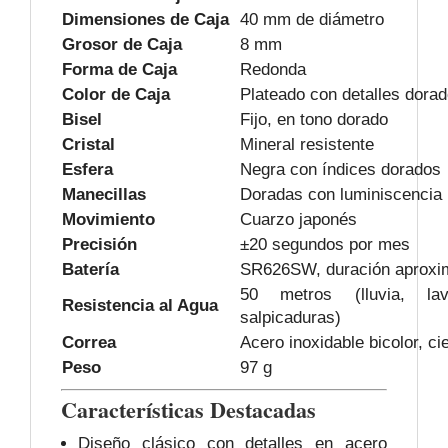
Dimensiones de Caja
40 mm de diámetro
Grosor de Caja
8 mm
Forma de Caja
Redonda
Color de Caja
Plateado con detalles dora
Bisel
Fijo, en tono dorado
Cristal
Mineral resistente
Esfera
Negra con índices dorados
Manecillas
Doradas con luminiscencia
Movimiento
Cuarzo japonés
Precisión
±20 segundos por mes
Batería
SR626SW, duración aproxi
50 metros (lluvia, l
Resistencia al Agua
salpicaduras)
Correa
Acero inoxidable bicolor, cie
Peso
97 g
Características Destacadas
Diseño clásico con detalles en acero