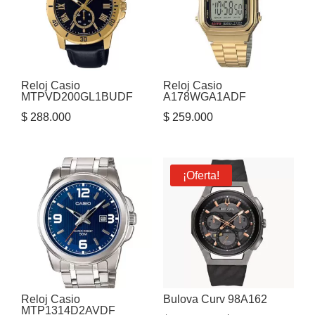
Reloj Casio
Reloj Casio
MTPVD200GL1BUDF
A178WGA1ADF
$
288.000
$
259.000
¡Oferta!
Reloj Casio
Bulova Curv 98A162
MTP1314D2AVDF