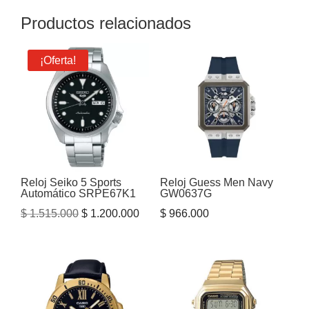
Productos relacionados
¡Oferta!
Reloj Seiko 5 Sports
Reloj Guess Men Navy
Automático SRPE67K1
GW0637G
El
El
$
1.515.000
$
1.200.000
$
966.000
precio
precio
original
actual
era:
es:
$ 1.515.000.
$ 1.200.000.