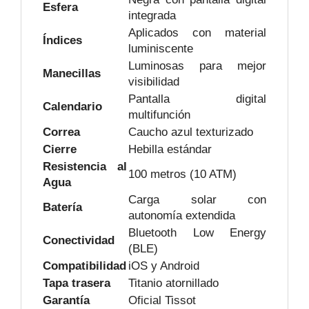
Esfera
integrada
Aplicados con material
Índices
luminiscente
Luminosas para mejor
Manecillas
visibilidad
Pantalla digital
Calendario
multifunción
Correa
Caucho azul texturizado
Cierre
Hebilla estándar
Resistencia al
100 metros (10 ATM)
Agua
Carga solar con
Batería
autonomía extendida
Bluetooth Low Energy
Conectividad
(BLE)
Compatibilidad
iOS y Android
Tapa trasera
Titanio atornillado
Garantía
Oficial Tissot