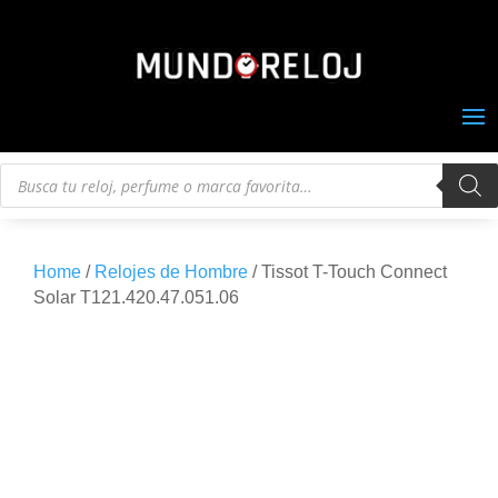
Búsqueda
de
productos
Home
/
Relojes de Hombre
/ Tissot T-Touch Connect
Solar T121.420.47.051.06