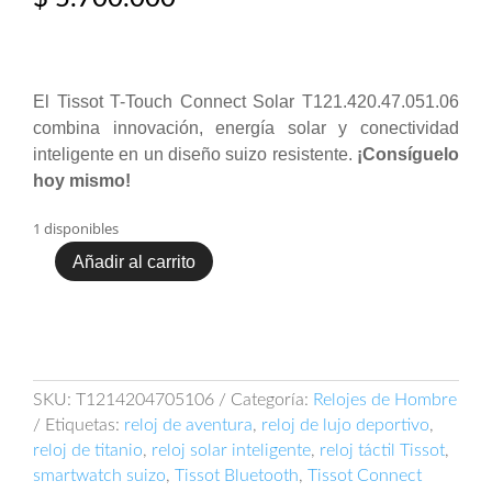
El Tissot T-Touch Connect Solar T121.420.47.051.06
combina innovación, energía solar y conectividad
inteligente en un diseño suizo resistente.
¡Consíguelo
hoy mismo!
1 disponibles
Añadir al carrito
Tissot
T-
Touch
Connect
Solar
T121.420.47.051.06
SKU:
T1214204705106
Categoría:
Relojes de Hombre
cantidad
Etiquetas:
reloj de aventura
,
reloj de lujo deportivo
,
reloj de titanio
,
reloj solar inteligente
,
reloj táctil Tissot
,
smartwatch suizo
,
Tissot Bluetooth
,
Tissot Connect