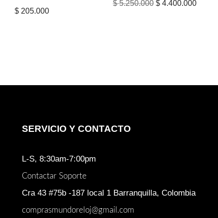
El
El
$
5.250.000
$
4.400.000
$
205.000
precio
precio
original
actual
era:
es:
$ 5.250.000.
$ 4.40
SERVICIO Y CONTACTO
L-S, 8:30am-7:00pm
Contactar Soporte
Cra 43 #75b -187 local 1 Barranquilla, Colombia
comprasmundoreloj@gmail.com