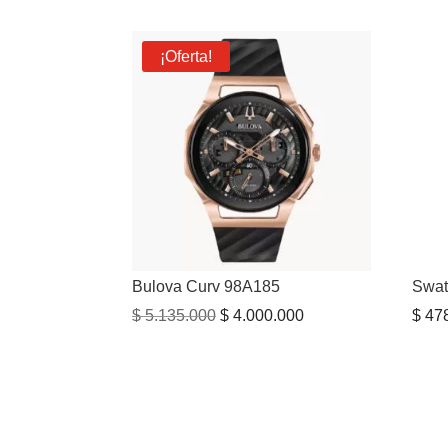
¡Oferta!
Bulova Curv 98A185
Swat
El
El
$
5.135.000
$
4.000.000
$
478
precio
precio
original
actual
era:
es:
$ 5.135.000.
$ 4.000.000.