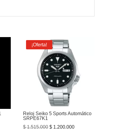
¡Oferta!
1
Reloj Seiko 5 Sports Automático
SRPE67K1
El
El
$
1.515.000
$
1.200.000