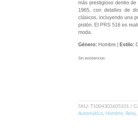
más prestigioso dentro de 
1965, con detalles de di
clásicos, incluyendo una 
pistón. El PRS 516 es rea
moda.
Género:
Hombre |
Estilo:
C
Sin existencias
SKU:
T1004303605101
C
Automático
,
Hombre
,
Reloj