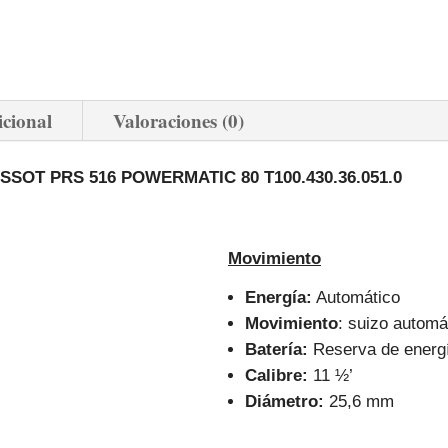
icional
Valoraciones (0)
ISSOT PRS 516 POWERMATIC 80 T100.430.36.051.0
Movimiento
Energía:
Automático
Movimiento
: suizo automá
Batería:
Reserva de energí
Calibre:
11 ½’
Diámetro:
25,6 mm