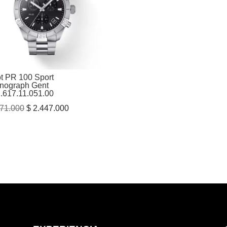
ot PR 100 Sport
nograph Gent
.617.11.051.00
El
El
71.000
$
2.447.000
precio
precio
original
actual
era:
es:
$ 3.071.000.
$ 2.447.000.