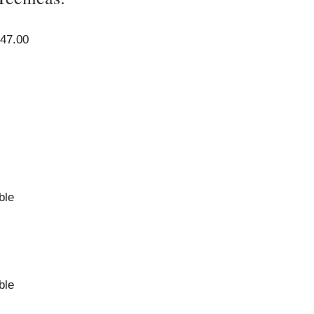
047.00
ble
ble