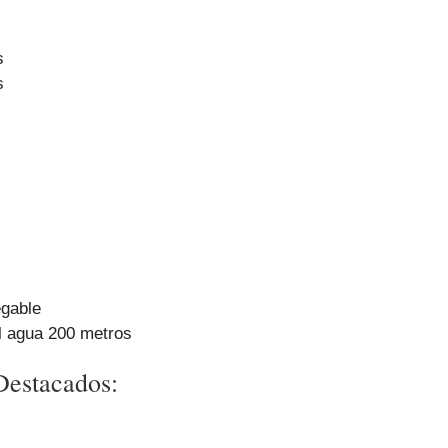
s
s
egable
l agua 200 metros
 Destacados: