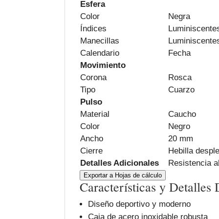
Esfera
Color
Negra
Índices
Luminiscente
Manecillas
Luminiscente
Calendario
Fecha
Movimiento
Corona
Rosca
Tipo
Cuarzo
Pulso
Material
Caucho
Color
Negro
Ancho
20 mm
Cierre
Hebilla despl
Detalles Adicionales
Resistencia a
Exportar a Hojas de cálculo
Características y Detalles
Diseño deportivo y moderno
Caja de acero inoxidable robusta