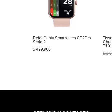
Reloj Cubitt Smartwatch CT2Pro
Tiss
Serie 2
Chro
T101
$
499.900
$
3.0