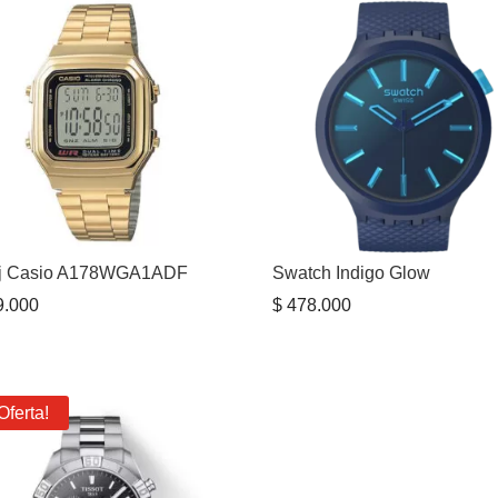
j Casio A178WGA1ADF
Swatch Indigo Glow
.000
$
478.000
Oferta!