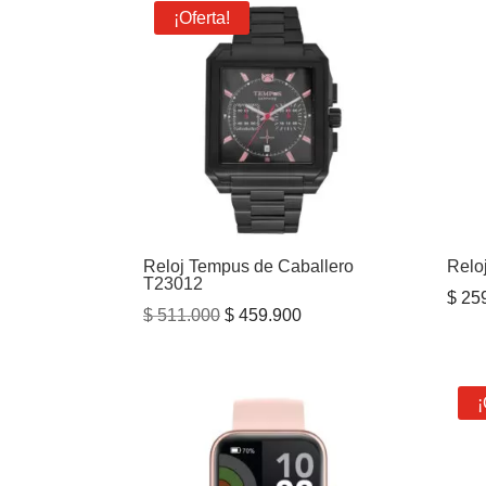
¡Oferta!
Reloj Tempus de Caballero
Relo
T23012
$
259
El
El
$
511.000
$
459.900
precio
precio
original
actual
era:
es:
¡
$ 511.000.
$ 459.900.