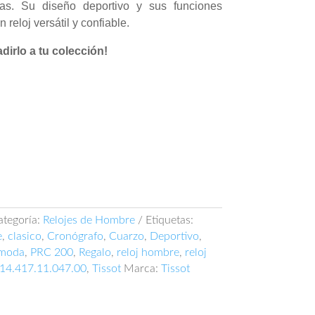
ras. Su diseño deportivo y sus funciones
 reloj versátil y confiable.
irlo a tu colección!
ategoría:
Relojes de Hombre
Etiquetas:
e
,
clasico
,
Cronógrafo
,
Cuarzo
,
Deportivo
,
moda
,
PRC 200
,
Regalo
,
reloj hombre
,
reloj
14.417.11.047.00
,
Tissot
Marca:
Tissot