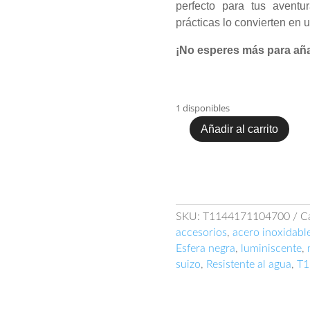
perfecto para tus aventu
prácticas lo convierten en un
¡No esperes más para añad
1 disponibles
Añadir al carrito
Tissot
PRC
200
Chronograph
T114.417.11.047.00
cantidad
SKU:
T1144171104700
C
accesorios
,
acero inoxidabl
Esfera negra
,
luminiscente
,
suizo
,
Resistente al agua
,
T1