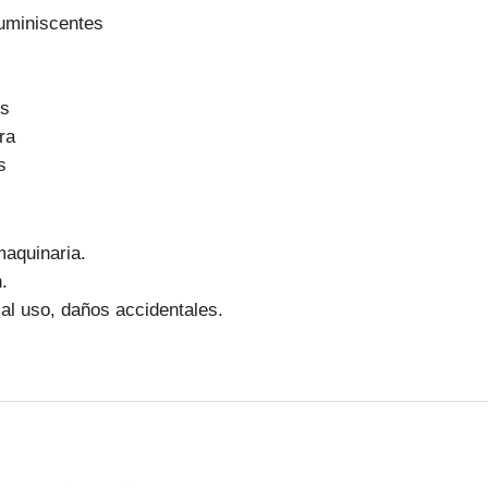
luminiscentes
es
ra
s
aquinaria.
.
l uso, daños accidentales.