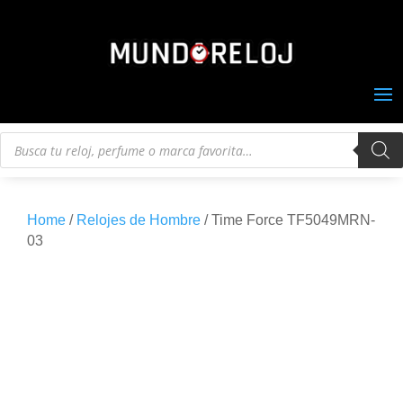
Búsqueda
de
productos
Home
/
Relojes de Hombre
/ Time Force TF5049MRN-
03