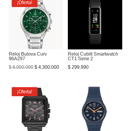
era:
es:
¡Oferta!
$ 5.250.000.
$ 4.40
Reloj Bulova Curv
Reloj Cubitt Smartwatch
96A297
CT1 Serie 2
El
El
$
6.000.000
$
4.300.000
$
299.990
precio
precio
original
actual
era:
es:
¡Oferta!
$ 6.000.000.
$ 4.300.000.