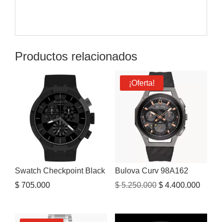
Productos relacionados
¡Oferta!
Swatch Checkpoint Black
Bulova Curv 98A162
El
El
$
705.000
$
5.250.000
$
4.400.000
precio
precio
original
actual