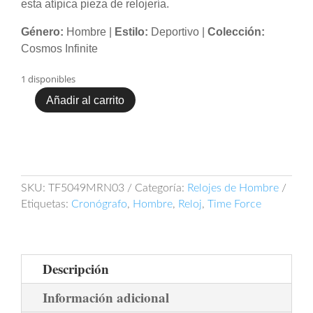
esta atípica pieza de relojería.
Género:
Hombre |
Estilo:
Deportivo |
Colección:
Cosmos Infinite
1 disponibles
Añadir al carrito
Time
Force
TF5049MRN-
03
cantidad
SKU:
TF5049MRN03
Categoría:
Relojes de Hombre
Etiquetas:
Cronógrafo
,
Hombre
,
Reloj
,
Time Force
Descripción
Información adicional