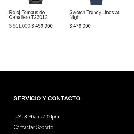
Reloj Tempus de
Swatch Trendy Lines at
Caballero T23012
Night
El
El
$
511.000
$
459.900
$
478.000
precio
precio
original
actual
era:
es:
$ 511.000.
$ 459.900.
SERVICIO Y CONTACTO
L-S, 8:30am-7:00pm
Contactar Soporte