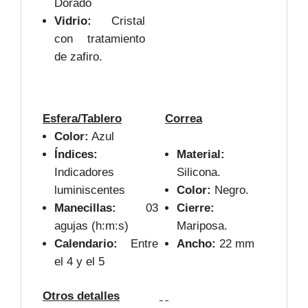
Dorado
Vidrio:
Cristal
con tratamiento
de zafiro.
Esfera/Tablero
Correa
Color:
Azul
Índices:
Material:
Indicadores
Silicona.
luminiscentes
Color:
Negro.
Manecillas:
03
Cierre:
agujas (h:m:s)
Mariposa.
Calendario:
Entre
Ancho:
22 mm
el 4 y el 5
Otros detalles