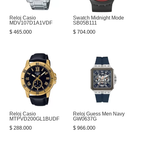
Reloj Casio
Swatch Midnight Mode
MDV107D1A1VDF
SB05B111
$
465.000
$
704.000
Reloj Casio
Reloj Guess Men Navy
MTPVD200GL1BUDF
GW0637G
$
288.000
$
966.000