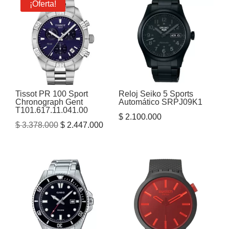
¡Oferta!
Tissot PR 100 Sport
Reloj Seiko 5 Sports
Chronograph Gent
Automático SRPJ09K1
T101.617.11.041.00
$
2.100.000
El
El
$
3.378.000
$
2.447.000
precio
precio
original
actual
era:
es:
$ 3.378.000.
$ 2.447.000.