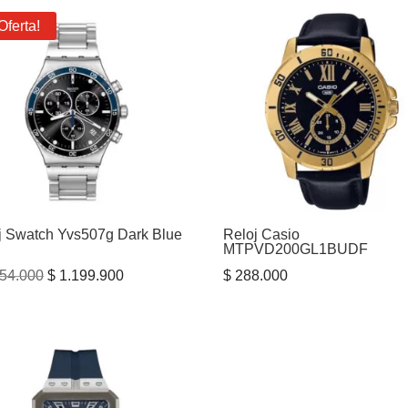
Oferta!
j Swatch Yvs507g Dark Blue
Reloj Casio
MTPVD200GL1BUDF
El
El
54.000
$
1.199.900
$
288.000
precio
precio
original
actual
era:
es:
$ 1.254.000.
$ 1.199.900.