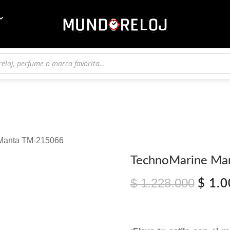
 Manta TM-215066
TechnoMarine Ma
$
1.228.000
El
$
1.0
preci
origin
era:
$ 1.2