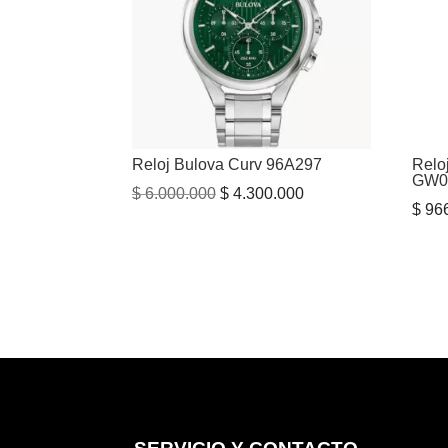
Reloj Bulova Curv 96A297
Relo
GW0
El
El
$
6.000.000
$
4.300.000
$
966
precio
precio
original
actual
era:
es:
$ 6.000.000.
$ 4.300.000.