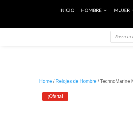
INICIO
HOMBRE
MUJER
Búsqueda
de
productos
Home
/
Relojes de Hombre
/ TechnoMarine
¡Oferta!