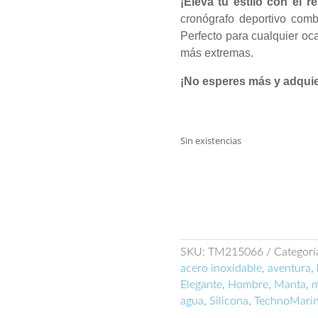
¡Eleva tu estilo con el 
cronógrafo deportivo comb
Perfecto para cualquier oca
más extremas.
¡No esperes más y adquie
Sin existencias
SKU:
TM215066
Categorí
acero inoxidable
,
aventura
,
Elegante
,
Hombre
,
Manta
,
agua
,
Silicona
,
TechnoMari