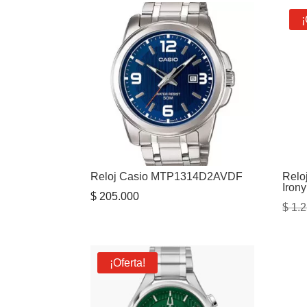
¡
Reloj Casio MTP1314D2AVDF
Relo
Irony
$
205.000
$
1.2
¡Oferta!