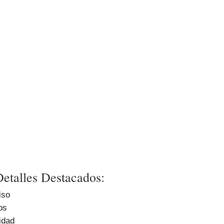
Detalles Destacados:
iso
os
idad