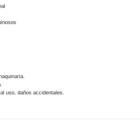
nal
minosos
aquinaria.
.
l uso, daños accidentales.