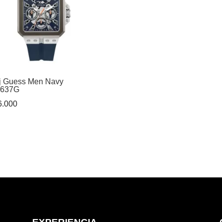
j Guess Men Navy
637G
.000