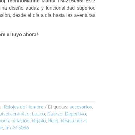
reloj TechnoMarine Manta TM-215066!
Este
ina diseño audaz y funcionalidad superior.
sión, desde el día a día hasta las aventuras
re el tuyo ahora!
a:
Relojes de Hombre
Etiquetas:
accesorios
,
bisel cerámico
,
buceo
,
Cuarzo
,
Deportivo
,
moda
,
natación
,
Regalo
,
Reloj
,
Resistente al
ne
,
tm-215066