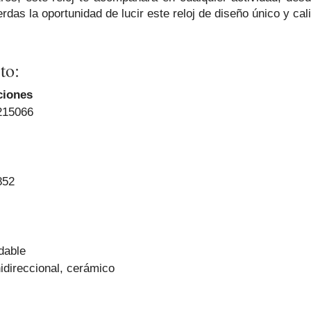
das la oportunidad de lucir este reloj de diseño único y cal
to:
ciones
215066
852
dable
nidireccional, cerámico