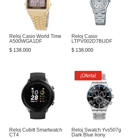
Reloj Casio World Time
Reloj Casio
A500WGA1DF
LTPV002D7BUDF
$
138.000
$
138.000
¡Oferta!
Reloj Cubitt Smartwatch
Reloj Swatch Yvs507g
CT4
Dark Blue Irony