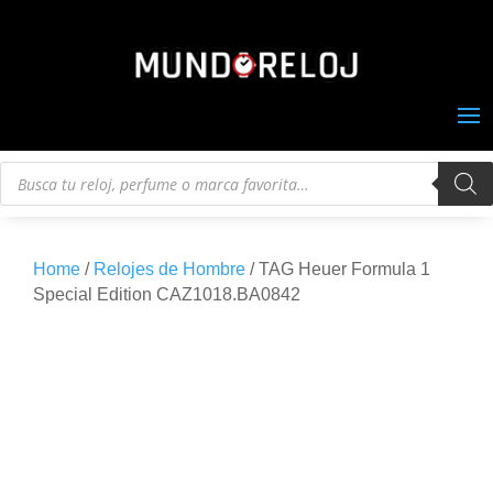
Búsqueda
de
productos
Home
/
Relojes de Hombre
/ TAG Heuer Formula 1
Special Edition CAZ1018.BA0842