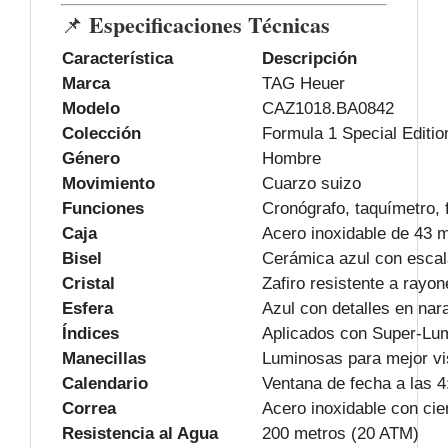
Especificaciones Técnicas
📌
Característica
Descripción
Marca
TAG Heuer
Modelo
CAZ1018.BA0842
Colección
Formula 1 Special Editio
Género
Hombre
Movimiento
Cuarzo suizo
Funciones
Cronógrafo, taquímetro, 
Caja
Acero inoxidable de 43
Bisel
Cerámica azul con escal
Cristal
Zafiro resistente a rayo
Esfera
Azul con detalles en nar
Índices
Aplicados con Super-L
Manecillas
Luminosas para mejor vis
Calendario
Ventana de fecha a las 4
Correa
Acero inoxidable con cie
Resistencia al Agua
200 metros (20 ATM)