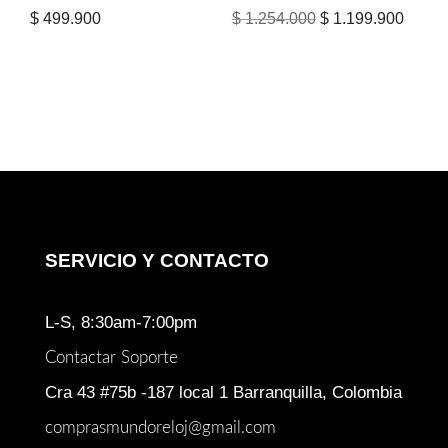
El
El
$
499.900
$
1.254.000
$
1.199.900
precio
precio
original
actual
era:
es:
$ 1.254.000.
$ 1.19
SERVICIO Y CONTACTO
L-S, 8:30am-7:00pm
Contactar Soporte
Cra 43 #75b -187 local 1 Barranquilla, Colombia
comprasmundoreloj@gmail.com