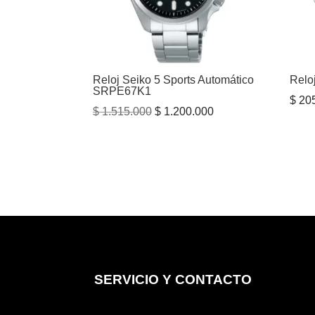
Reloj Seiko 5 Sports Automático
Relo
SRPE67K1
$
205
El
El
$
1.515.000
$
1.200.000
precio
precio
original
actual
era:
es:
$ 1.515.000.
$ 1.200.000.
SERVICIO Y CONTACTO