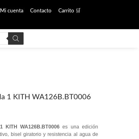
Mi cuenta
Contacto
Carrito 🛒
la 1 KITH WA126B.BT0006
 1 KITH WA126B.BT0006
es una edición
vo, bisel giratorio y resistencia al agua de