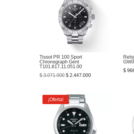
Tissot PR 100 Sport
Relo
Chronograph Gent
GW0
T101.617.11.051.00
$
966
El
El
$
3.071.000
$
2.447.000
precio
precio
original
actual
era:
es:
¡Oferta!
$ 3.071.000.
$ 2.447.000.