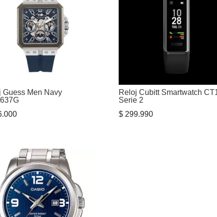
j Guess Men Navy
Reloj Cubitt Smartwatch CT
637G
Serie 2
.000
$
299.990