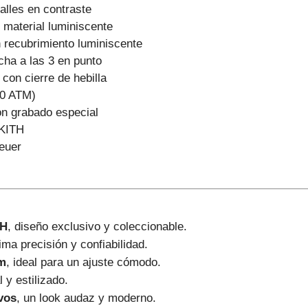
alles en contraste
 material luminiscente
 recubrimiento luminiscente
cha a las 3 en punto
con cierre de hebilla
20 ATM)
con grabado especial
KITH
euer
TH
, diseño exclusivo y coleccionable.
ima precisión y confiabilidad.
mm
, ideal para un ajuste cómodo.
l y estilizado.
vos
, un look audaz y moderno.