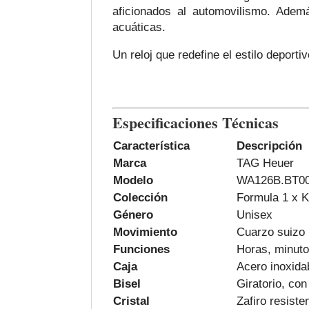
aficionados al automovilismo. Adem
acuáticas.
Un reloj que redefine el estilo deport
Especificaciones Técnicas
Característica
Descripción
Marca
TAG Heuer
Modelo
WA126B.BT0
Colección
Formula 1 x 
Género
Unisex
Movimiento
Cuarzo suizo
Funciones
Horas, minuto
Caja
Acero inoxid
Bisel
Giratorio, co
Cristal
Zafiro resiste