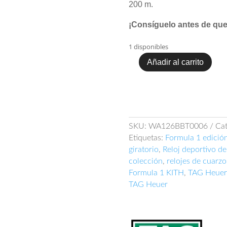
200 m.
¡Consíguelo antes de que
1 disponibles
Añadir al carrito
TAG
Heuer
Formula
1
KITH
WA126B.BT0006
SKU:
WA126BBT0006
Cat
cantidad
Etiquetas:
Formula 1 edición
giratorio
,
Reloj deportivo de
colección
,
relojes de cuarzo
Formula 1 KITH
,
TAG Heuer
TAG Heuer