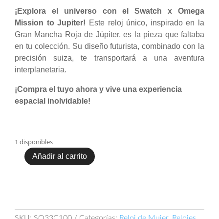
¡Explora el universo con el Swatch x Omega
Mission to Jupiter!
Este reloj único, inspirado en la
Gran Mancha Roja de Júpiter, es la pieza que faltaba
en tu colección. Su diseño futurista, combinado con la
precisión suiza, te transportará a una aventura
interplanetaria.
¡Compra el tuyo ahora y vive una experiencia
espacial inolvidable!
1 disponibles
Añadir al carrito
Swatch
x
Omega
Mission
to
Jupiter
SKU:
SO33C100
Categorías:
Reloj de Mujer
,
Relojes