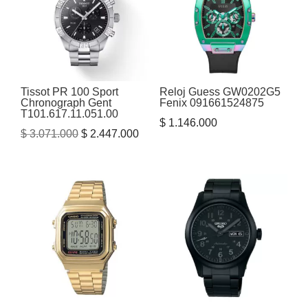
Tissot PR 100 Sport
Reloj Guess GW0202G5
Chronograph Gent
Fenix 091661524875
T101.617.11.051.00
$
1.146.000
El
El
$
3.071.000
$
2.447.000
precio
precio
original
actual
era:
es:
$ 3.071.000.
$ 2.447.000.