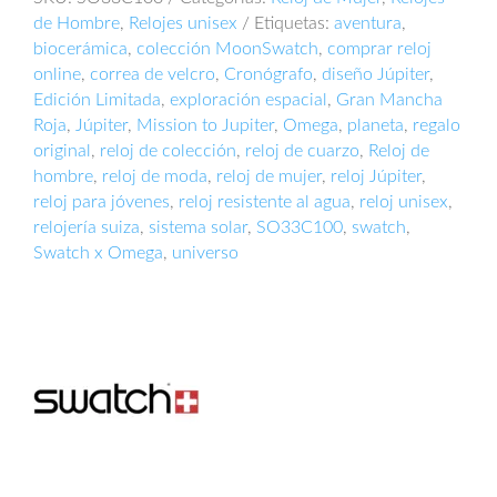
SO33C100
de Hombre
,
Relojes unisex
Etiquetas:
aventura
,
cantidad
biocerámica
,
colección MoonSwatch
,
comprar reloj
online
,
correa de velcro
,
Cronógrafo
,
diseño Júpiter
,
Edición Limitada
,
exploración espacial
,
Gran Mancha
Roja
,
Júpiter
,
Mission to Jupiter
,
Omega
,
planeta
,
regalo
original
,
reloj de colección
,
reloj de cuarzo
,
Reloj de
hombre
,
reloj de moda
,
reloj de mujer
,
reloj Júpiter
,
reloj para jóvenes
,
reloj resistente al agua
,
reloj unisex
,
relojería suiza
,
sistema solar
,
SO33C100
,
swatch
,
Swatch x Omega
,
universo