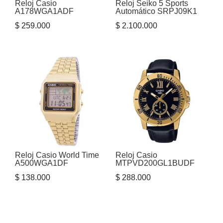
Reloj Casio
Reloj Seiko 5 Sports
A178WGA1ADF
Automático SRPJ09K1
$
259.000
$
2.100.000
Reloj Casio World Time
Reloj Casio
A500WGA1DF
MTPVD200GL1BUDF
$
138.000
$
288.000