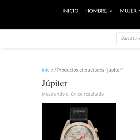
INICIO
HOMBRE
MUJER
Búsqueda
de
productos
Inicio
/ Productos etiquetados “Júpiter”
Júpiter
Mostrando el único resultado