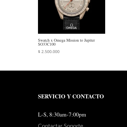
Swatch x Omega Mission to Jupiter
SO33C100
$
2.500.000
SERVICIO Y CONTACTO
L-S, 8:30am-7:00pm
Contactar Soporte