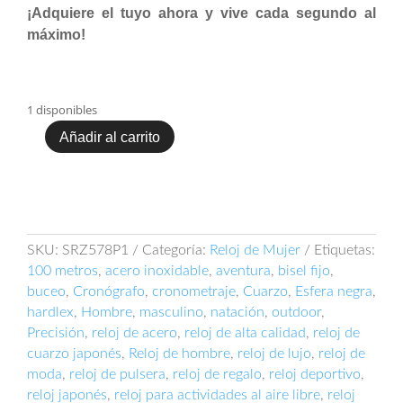
¡Adquiere el tuyo ahora y vive cada segundo al
máximo!
1 disponibles
Añadir al carrito
Reloj
Seiko
SUR578P1
cantidad
SKU:
SRZ578P1
Categoría:
Reloj de Mujer
Etiquetas:
100 metros
,
acero inoxidable
,
aventura
,
bisel fijo
,
buceo
,
Cronógrafo
,
cronometraje
,
Cuarzo
,
Esfera negra
,
hardlex
,
Hombre
,
masculino
,
natación
,
outdoor
,
Precisión
,
reloj de acero
,
reloj de alta calidad
,
reloj de
cuarzo japonés
,
Reloj de hombre
,
reloj de lujo
,
reloj de
moda
,
reloj de pulsera
,
reloj de regalo
,
reloj deportivo
,
reloj japonés
,
reloj para actividades al aire libre
,
reloj