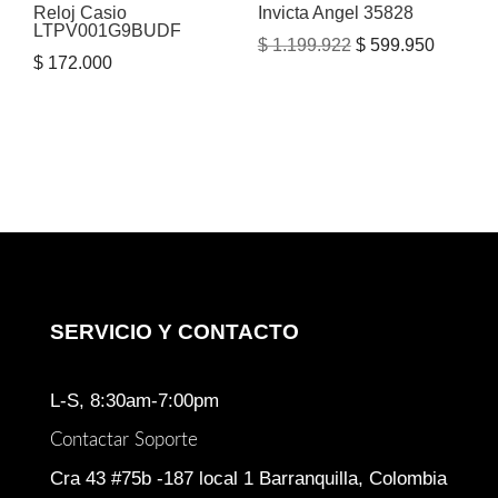
Reloj Casio
Invicta Angel 35828
LTPV001G9BUDF
El
El
$
1.199.922
$
599.950
$
172.000
precio
precio
original
actual
era:
es:
$ 1.199.922.
$ 599.9
SERVICIO Y CONTACTO
L-S, 8:30am-7:00pm
Contactar Soporte
Cra 43 #75b -187 local 1 Barranquilla, Colombia