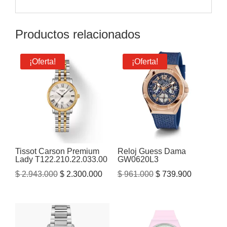
Productos relacionados
¡Oferta!
¡Oferta!
Tissot Carson Premium
Reloj Guess Dama
Lady T122.210.22.033.00
GW0620L3
El
El
El
El
$
2.943.000
$
2.300.000
$
961.000
$
739.900
precio
precio
precio
precio
original
actual
original
actual
era:
es:
era:
es:
$ 2.943.000.
$ 2.300.000.
$ 961.000.
$ 739.900