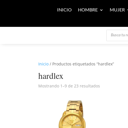
INICIO
HOMBRE
MUJER
Búsqueda
de
productos
Inicio
/ Productos etiquetados “hardlex”
hardlex
Mostrando 1–9 de 23 resultados