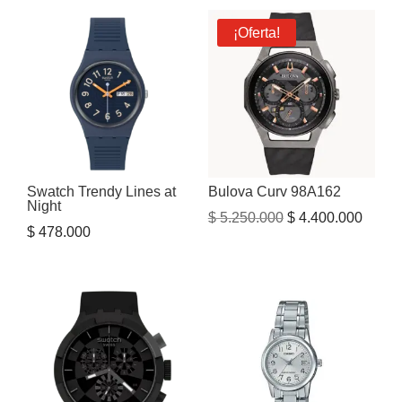
original
actual
era:
es:
¡Oferta!
$ 1.254.000.
$ 1.199.900.
Swatch Trendy Lines at
Bulova Curv 98A162
Night
El
El
$
5.250.000
$
4.400.000
$
478.000
precio
precio
original
actual
era:
es:
$ 5.250.000.
$ 4.40