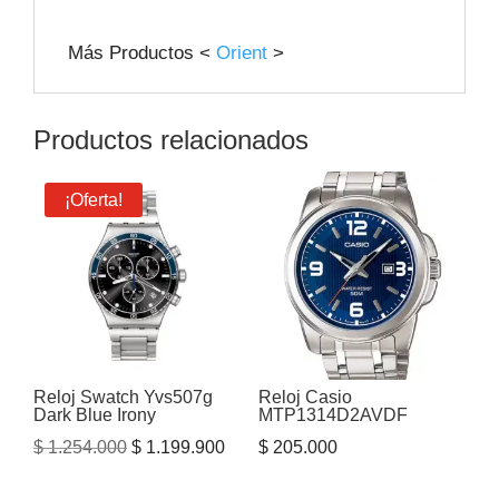
Más Productos <
Orient
>
Productos relacionados
¡Oferta!
Reloj Swatch Yvs507g
Reloj Casio
Dark Blue Irony
MTP1314D2AVDF
El
El
$
1.254.000
$
1.199.900
$
205.000
precio
precio