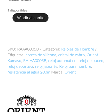
1 disponibles
Añadir al carrito
Orient
Kamasu
Diver
RAAA0005B
cantidad
SKU:
RAAA0005B
Categoría:
Relojes de Hombre
Etiquetas:
correa de silicona
,
cristal de zafiro
,
Orient
Kamasu
,
RA-AA0005B
,
reloj automático
,
reloj de buceo
,
reloj deportivo
,
reloj japonés
,
Reloj para hombre
,
resistencia al agua 200m
Marca:
Orient