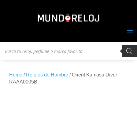
Búsqueda
de
productos
Home
/
Relojes de Hombre
/ Orient Kamasu Diver
RAAA0005B